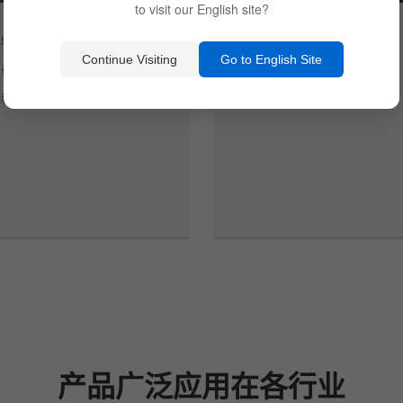
to visit our English site?
5项科研项目
进口生产设备、双C认证
Continue Visiting
Go to English Site
名硕士及以上科研人员
定制化产品的全行业应用
琛科创研究院
产品全寿命管理
产品广泛应用在各行业