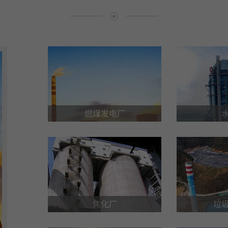
燃煤发电厂
焦化厂
垃