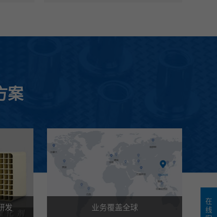
方案
在
研发
业务覆盖全球
线