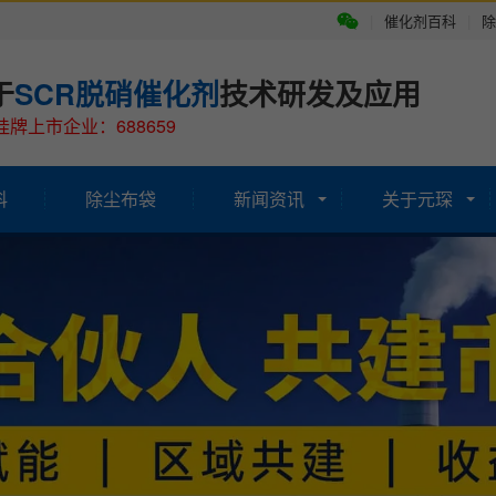
|
催化剂百科
|
除
于
SCR脱硝催化剂
技术研发及应用
牌上市企业：688659
科
除尘布袋
新闻资讯
关于元琛