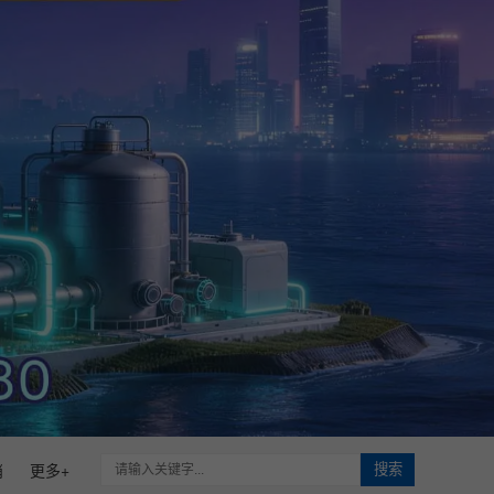
硝
更多+
搜索