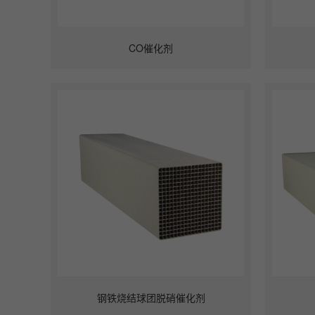
CO催化剂
钢铁烧结球团脱硝催化剂