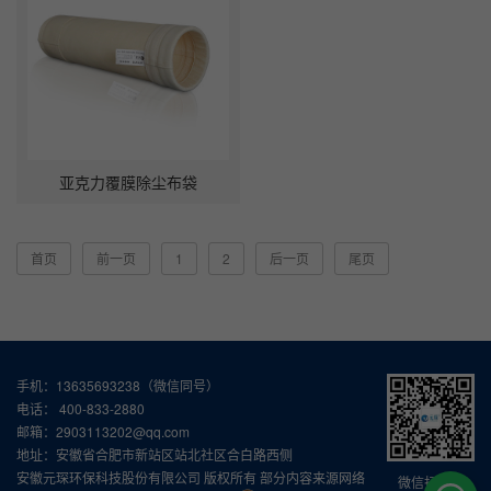
亚克力覆膜除尘布袋
首页
前一页
1
2
后一页
尾页
手机：13635693238（微信同号）
电话： 400-833-2880
邮箱：2903113202@qq.com
地址：安徽省合肥市新站区站北社区合白路西侧
安徽元琛环保科技股份有限公司 版权所有 部分内容来源网络
微信扫一扫