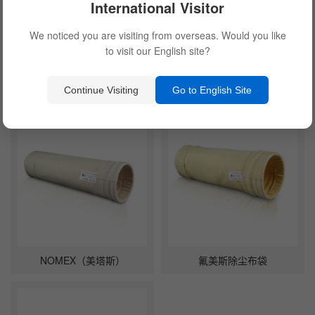
International Visitor
We noticed you are visiting from overseas. Would you like
to visit our English site?
P84除尘布袋
除尘脱硝一体化滤袋
Continue Visiting
Go to English Site
NOMEX（美塔斯）
氟美斯除尘布袋