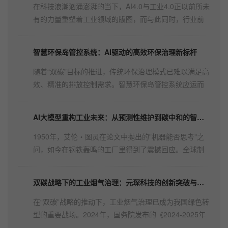
有的力量重塑着工业领域的版图，而与此同时，行业前
行的道路上也荆棘丛生，诸多困境亟待突破。当前，AI
行业的发展并非一路坦途。数据问题首当其冲。工业数
智慧环保岛管控系统：AI驱动的高效环保治理新标杆
据分散存储于各类设备、系统，碎片化严重，数据的流
通与共享受到阻碍，大模型性能难达理想境界。企业核
随着“双碳”目标的推进，传统环保治理模式已难以满足高
心知识及关...
效、精准的排放控制需求。智慧环保岛管控系统应运而
生，融合人工智能（AI）、大数据、数字孪生、边缘计
算等前沿技术，构建“机理+数据”混合模型，实现对脱
AI大模型重构工业未来：从预测性维护到碳中和的智能革命
硝、脱硫、除尘的智能化管控，助力企业实现稳定达标
排放、节能降耗、智能生产...
1950年，艾伦・图灵在论文中抛出的"机器能否思考"之
问，如今在钢铁轰鸣的工厂里得到了震撼回应。全球制
造业正经历一场静默革命——AI大模型渗透率以每年
217%的速度激增（IDC 2023数据），从德国"工业
双碳战略下的工业烟气治理：元琛科技的创新突破与未来展望
4.0"标杆工厂到中国智能制造试点基地，超过43%的龙头
企业已建立AI中台（麦肯锡调研）。这场变革正颠覆...
在“双碳”战略的推动下，工业烟气治理已成为我国绿色转
型的重要战场。2024年，国务院发布的《2024-2025年
节能降碳行动方案》明确提出，钢铁行业需在短期内实