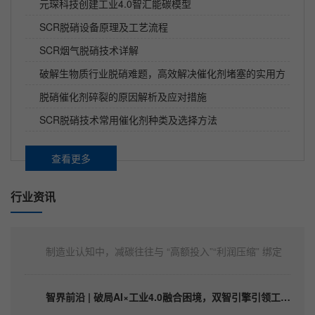
元琛科技创建工业4.0智汇能碳模型
SCR脱硝设备原理及工艺流程
SCR烟气脱硝技术详解
破解生物质行业脱硝难题，高效解决催化剂堵塞的实用方
法
脱硝催化剂碎裂的原因解析及应对措施
常见的工业除尘方法有哪几种？工业除尘方法
SCR脱硝技术常用催化剂种类及选择方法
随着社会的不断发展，人们对于产品的需求愈来愈强的
同时，生产也加快的前进的步伐，久而久之工业环境污
查看更多
染的不断加剧，为了控制钢铁焦化电厂等工业企业产生
无组织排放污染难题，我国环保局下达了对环境监控排
行业资讯
制造业的 “首席碳效赚钱官” ，元琛 AI 让制造业碳资成本变黄金！
放的硬性要求，必须按照合格标准才准许排放。各种工
业企业在生产过程中，被要求对污染性粉尘进行除尘处
碳成本倒逼变革，减碳不再是 “负担” 而是 “红利”在传统
理，可面对市...
制造业认知中，减碳往往与 “高额投入”“利润压缩” 绑定
—— 购置环保设备、改造生产流程、合规碳排放管理，
每一项都像压在企业肩上的重担。但随着全球碳定价机
智界前沿 | 破局AI×工业4.0融合困境，双智引擎引领工业绿色未来
制的全面落地，这一格局正在被彻底颠覆：减碳，正从
被动的 “合规成本中心”，转变为蕴藏千亿级利润...
在科技浪潮汹涌澎湃的当下，AI4.0与工业4.0正以前所未