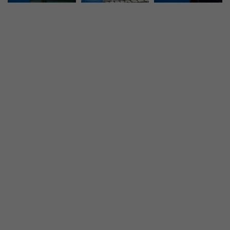
服务网络庞大覆盖、服务流程完整高效
高效、节能、智能的烟尘治理系统解决方案
18年品牌发
专业的客服
展历程、技
团队、完善
术成熟
的服务体系
产品种类齐
全套先进检
全、库存充
测设备、保
足，一站式
障布袋品质
采购