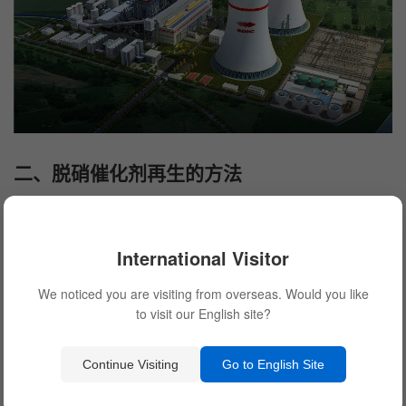
二、脱硝催化剂再生的方法
脱硝催化剂再生主要有物理法和化学法两种。
物理法再生：物理法即采用热风或蒸汽等方法将失效的脱硝催
International Visitor
化剂表面上的污染物进行脱附，达到清洗的目的。该方法操作
We noticed you are visiting from overseas. Would you like
简单、成本低廉，所需能源也较少，但它只能清除催化剂表面
to visit our English site?
上的污染物，未能对催化剂内部的污染进行深入清洗，因此清
洗效率有限。
Continue Visiting
Go to English Site
化学法再生：化学法则是在物理法的基础上，加入一定的化学
药剂，利用化学反应去除催化剂内部的污染物。其中比较常见