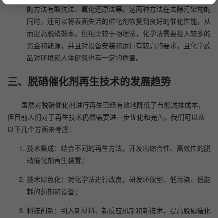
的方法有酸洗法、氧化还原法等。这两种方法在去除污染物的
同时，还可以将表面失活的催化剂恢复到良好的催化性能，从
而提高脱硝效率。但相比较于物理法，化学法需要投入较多的
资金和能源，并且对设备安装和运行有较高的要求，且化学药
品对环境和人体健康也有一定的危害。
三、脱硝催化剂再生技术的发展趋势
虽然对脱硝催化剂进行再生已经有效地降低了节能减排成本，
但目前人们对于再生技术仍然需要进一步优化和完善。我们可以从
以下几个方面来考虑：
技术集成：结合不同的再生方法，开发出综合性、高效性的脱
硝催化剂再生装置；
技术绿色化：对化学法进行改良，研发环保型、低污染、低能
耗的药剂和设备；
科技创新：引入新材料、新反应机制和新技术，提高脱硝催化