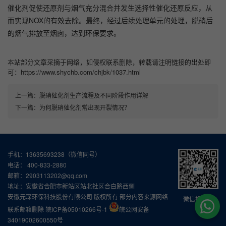
催化剂促使还原剂与烟气充分混合并发生选择性催化还原反应，从
而实现NOX的有效去除。最终，经过后续处理单元的处理，脱硝后
的烟气排放至烟囱，达到环保要求。
本站部分文章采摘于网络，如侵权联系删除，转载请注明链接的出处即
可：https://www.shychb.com/chjbk/1037.html
上一篇：
脱硝催化剂生产流程及不同阶段作用详解
下一篇：
为何脱硝催化剂常出现开裂情况？
手机：13635693238（微信同号）
电话： 400-833-2880
邮箱：2903113202@qq.com
地址：安徽省合肥市新站区站北社区合白路西侧
安徽元琛环保科技股份有限公司 版权所有 部分内容来源网络
微信扫一扫
联系邮箱删除
皖ICP备05010266号-1
皖公网安备
34019002600550号