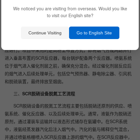
We noticed you are visiting from overseas. Would you like
二、
SCR脱硝设备的系统组成
to visit our English site?
SCR脱硝设备的系统由SCR催化反应器、喷氨系统、烟气旁路
Continue Visiting
Go to English Site
系统、氨储存及制备系统等组成。通常，SCR反应器位于高温烟道
内，即在省煤器和空气预热器之间。在这个位置，烟气温度适合反
应进行。项目中采用的是高粉尘布置方式，即将烟气分成两路并行
进入垂直布置的SCR反应器，每台锅炉配备两个反应器。喷氨系统
位于烟气进入催化剂层之前，确保充分混合。经过催化剂层反应后
的烟气进入后续处理单元，包括空气预热器、静电除尘器、引风机
和脱硫装置，最终排放至烟囱。
三、
SCR脱硝设备脱氮工艺流程
SCR脱硝设备的脱氮工艺流程主要包括脱硝还原剂的供应、喷
氨系统、催化反应器、以及后续处理单元。通常，液氨作为脱硝还
原剂，通过灌装车运输并以液态形式储存在氨罐中。在SCR系统
中，液氨经蒸发器汽化后注入烟气中。汽化的氨与稀释空气混合，
并通过喷氨格栅喷入SCR反应器上游的烟气中。在SCR反应器中，