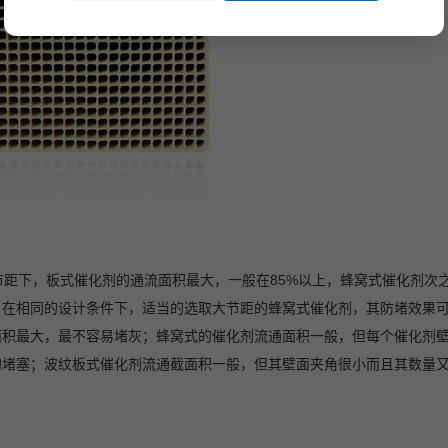
距下，板式催化剂的通流面积最大，一般在85%以上，蜂窝式催化剂次
。在相同的设计条件下，适当的选取大节距的蜂窝式催化剂，其防堵效果
积最大，最不容易堵灰；蜂窝式的催化剂流通面积一般，但每个催化剂壁面
的堵塞；波纹板式催化剂流通截面积一般，但其壁面夹角很小而且其数量