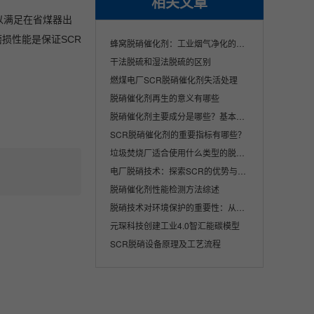
相关文章
以满足在省煤器出
损性能是保证SCR
蜂窝脱硝催化剂：工业烟气净化的核心解决方···
干法脱硫和湿法脱硫的区别
燃煤电厂SCR脱硝催化剂失活处理
脱硝催化剂再生的意义有哪些
脱硝催化剂主要成分是哪些？基本原理是什么···
SCR脱硝催化剂的重要指标有哪些？
垃圾焚烧厂适合使用什么类型的脱硝催化剂产···
电厂脱硝技术：探索SCR的优势与挑战
脱硝催化剂性能检测方法综述
脱硝技术对环境保护的重要性：从理论到实践
元琛科技创建工业4.0智汇能碳模型
SCR脱硝设备原理及工艺流程