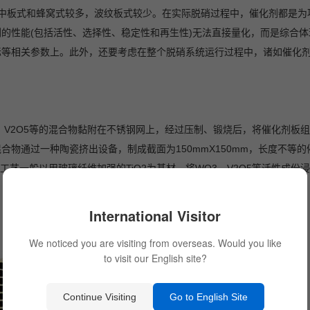
中板式和蜂窝式较多，波纹板式较少。在实际脱硝过程中，催化剂都是为
的性能(包括活性、选择性、稳定性和再生性)无法直接量化，而是综合
标等相关参数上。此外，还要考虑在整个脱硝系统运行过程中，诸如催化
、V2O5等的混合物黏附在不锈钢网上，经过压制、锻烧后，将催化剂板
等混合物通过一种陶瓷挤出设备，制成截面为150mmX150mm，长度不等
工艺一般以用玻璃纤维加强的TiO2为基材，将WO3、V2O5等活性成份
International Visitor
We noticed you are visiting from overseas. Would you like
to visit our English site?
Continue Visiting
Go to English Site