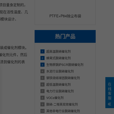
项目量身定制的，
体现在活性温度、几
PTFE+P84除尘布袋
剂模块设计、
热门产品
组装成催化剂模块。
超高温脱硝催化剂
1
的催化剂元件，然后
蜂窝式脱硝催化剂
2
浸渍到催化剂的表
生物质锅炉SCR脱硝催化剂
3
水泥行业脱硝催化剂
4
钢铁烧结球团脱硝催化剂
5
在
超低温脱硝催化剂
6
线
电力行业脱硝催化剂
7
客
服
VOCs催化剂
8
脱硝-二噁英双效催化剂
9
其他非电行业脱硝催化剂
10