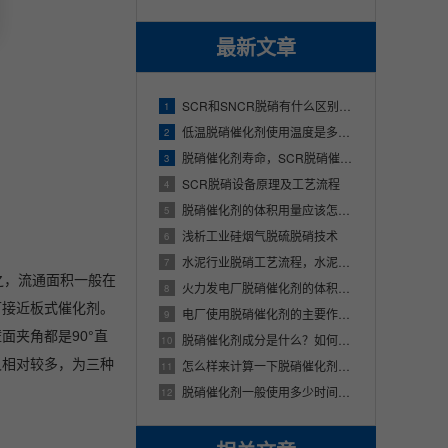
最新文章
SCR和SNCR脱硝有什么区别？SCR脱硝技术与SNCR脱硝技术的不同之处
1
低温脱硝催化剂使用温度是多少？适用哪些行业？
2
脱硝催化剂寿命，SCR脱硝催化剂使用寿命多少年
3
SCR脱硝设备原理及工艺流程
4
脱硝催化剂的体积用量应该怎么样来计算呢？
5
浅析工业硅烟气脱硫脱硝技术
6
水泥行业脱硝工艺流程，水泥厂的烟气是怎样脱硝的
7
之，流通面积一般在
火力发电厂脱硝催化剂的体积该应该怎么样来进行确定
8
可接近板式催化剂。
电厂使用脱硝催化剂的主要作用是什么
9
夹角都是90°直
脱硝催化剂成分是什么？如何进行选型？
10
又相对较多，为三种
怎么样来计算一下脱硝催化剂的体积用量？
11
脱硝催化剂一般使用多少时间，脱硝催化剂能够使用多久？
12