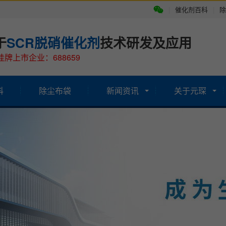
|
催化剂百科
|
除
于
SCR脱硝催化剂
技术研发及应用
牌上市企业：688659
科
除尘布袋
新闻资讯
关于元琛