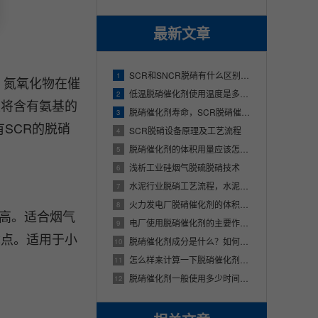
最新文章
SCR和SNCR脱硝有什么区别？SCR脱硝技术与SNCR脱硝技术的不同之处
1
，氮氧化物在催
低温脱硝催化剂使用温度是多少？适用哪些行业？
2
是将含有氨基的
脱硝催化剂寿命，SCR脱硝催化剂使用寿命多少年
3
有SCR的脱硝
SCR脱硝设备原理及工艺流程
4
脱硝催化剂的体积用量应该怎么样来计算呢？
5
浅析工业硅烟气脱硫脱硝技术
6
水泥行业脱硝工艺流程，水泥厂的烟气是怎样脱硝的
7
火力发电厂脱硝催化剂的体积该应该怎么样来进行确定
8
较高。适合烟气
电厂使用脱硝催化剂的主要作用是什么
9
优点。适用于小
脱硝催化剂成分是什么？如何进行选型？
10
怎么样来计算一下脱硝催化剂的体积用量？
11
脱硝催化剂一般使用多少时间，脱硝催化剂能够使用多久？
12