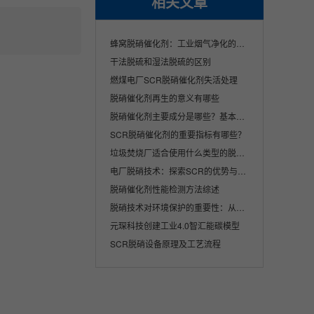
相关文章
蜂窝脱硝催化剂：工业烟气净化的核心解决方···
干法脱硫和湿法脱硫的区别
燃煤电厂SCR脱硝催化剂失活处理
脱硝催化剂再生的意义有哪些
脱硝催化剂主要成分是哪些？基本原理是什么···
SCR脱硝催化剂的重要指标有哪些？
垃圾焚烧厂适合使用什么类型的脱硝催化剂产···
电厂脱硝技术：探索SCR的优势与挑战
脱硝催化剂性能检测方法综述
脱硝技术对环境保护的重要性：从理论到实践
元琛科技创建工业4.0智汇能碳模型
SCR脱硝设备原理及工艺流程