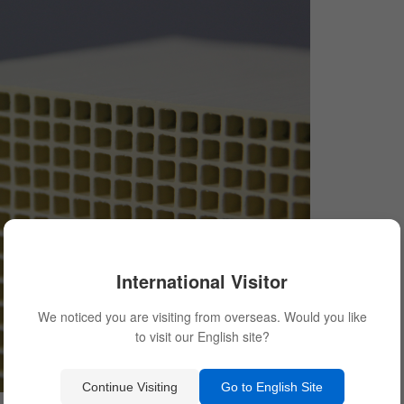
International Visitor
We noticed you are visiting from overseas. Would you like
to visit our English site?
Continue Visiting
Go to English Site