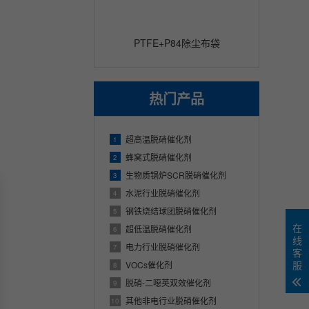
PTFE+P84除尘布袋
热门产品
超高温脱硝催化剂
1
蜂窝式脱硝催化剂
2
生物质锅炉SCR脱硝催化剂
3
水泥行业脱硝催化剂
4
钢铁烧结球团脱硝催化剂
5
在
超低温脱硝催化剂
6
线
电力行业脱硝催化剂
7
客
服
VOCs催化剂
8
脱硝-二噁英双效催化剂
9
其他非电行业脱硝催化剂
10