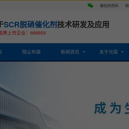
|
催化剂百科
|
除
于
SCR脱硝催化剂
技术研发及应用
牌上市企业：688659
科
除尘布袋
新闻资讯
关于元琛