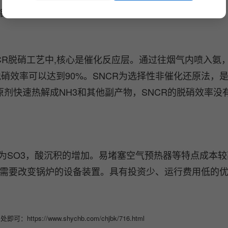
，相比之下具有以下区别：
CR脱硝工艺中,核心是催化反应层。通过往烟气内喷入氨
硝效率可以达到90%。SNCR为选择性非催化还原法，
还原剂快速热解成NH3和其他副产物，SNCR的脱硝效率没
化为SO3，酸沉积的增加。易堵塞空气预热器等特点成本
不需要改变锅炉的设备装置。具有投资少、运行费用低的
//www.shychb.com/chjbk/716.html