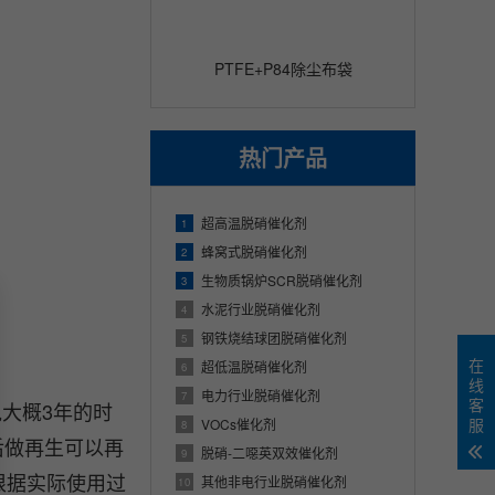
PTFE+P84除尘布袋
热门产品
超高温脱硝催化剂
1
蜂窝式脱硝催化剂
2
生物质锅炉SCR脱硝催化剂
3
水泥行业脱硝催化剂
4
钢铁烧结球团脱硝催化剂
5
在
超低温脱硝催化剂
6
线
电力行业脱硝催化剂
7
客
说大概3年的时
服
VOCs催化剂
8
后做再生可以再
脱硝-二噁英双效催化剂
9
根据实际使用过
其他非电行业脱硝催化剂
10