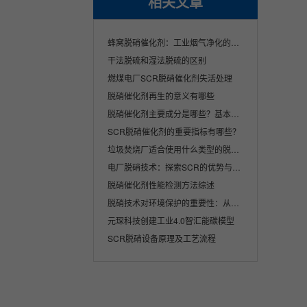
相关文章
蜂窝脱硝催化剂：工业烟气净化的核心解决方···
干法脱硫和湿法脱硫的区别
燃煤电厂SCR脱硝催化剂失活处理
脱硝催化剂再生的意义有哪些
脱硝催化剂主要成分是哪些？基本原理是什么···
SCR脱硝催化剂的重要指标有哪些？
垃圾焚烧厂适合使用什么类型的脱硝催化剂产···
电厂脱硝技术：探索SCR的优势与挑战
脱硝催化剂性能检测方法综述
脱硝技术对环境保护的重要性：从理论到实践
元琛科技创建工业4.0智汇能碳模型
SCR脱硝设备原理及工艺流程