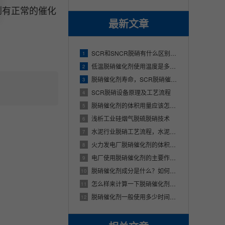
剂有正常的催化
最新文章
SCR和SNCR脱硝有什么区别？SCR脱硝技术与SNCR脱硝技术的不同之处
1
低温脱硝催化剂使用温度是多少？适用哪些行业？
2
脱硝催化剂寿命，SCR脱硝催化剂使用寿命多少年
3
SCR脱硝设备原理及工艺流程
4
脱硝催化剂的体积用量应该怎么样来计算呢？
5
浅析工业硅烟气脱硫脱硝技术
6
水泥行业脱硝工艺流程，水泥厂的烟气是怎样脱硝的
7
火力发电厂脱硝催化剂的体积该应该怎么样来进行确定
8
电厂使用脱硝催化剂的主要作用是什么
9
脱硝催化剂成分是什么？如何进行选型？
10
怎么样来计算一下脱硝催化剂的体积用量？
11
脱硝催化剂一般使用多少时间，脱硝催化剂能够使用多久？
12