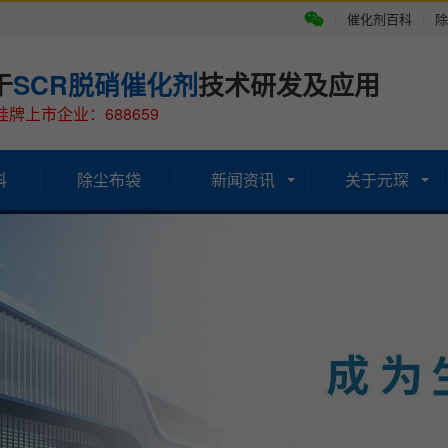
|
催化剂百科
|
除
于
SCR脱硝催化剂
技术研发及应用
牌上市企业：688659
科
除尘布袋
新闻资讯
关于元琛