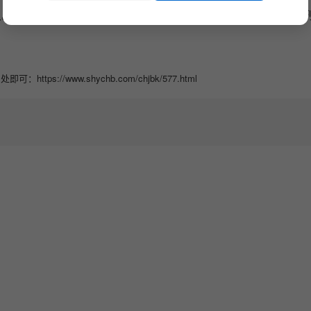
久。另外就是损耗大及时进行维护和保养，保持脱硝催化
//www.shychb.com/chjbk/577.html