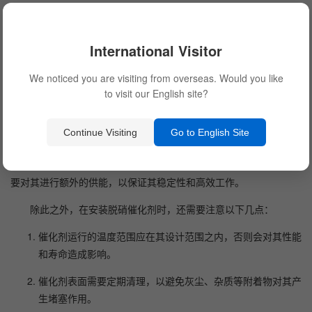
其次，在安装脱硝催化剂时，需要注意其与管道连接的问题。
催化剂通常需要与管道相连接，以便进行废气的处理。然而，连接
International Visitor
部位通常是一个薄弱环节，容易产生泄漏或者堵塞等问题。为了确
保连接处的稳定性，必须根据实际情况采取适当的管道连接方式，
We noticed you are visiting from overseas. Would you like
并在连接处加装密封件或者防堵设备。
to visit our English site?
脱硝催化剂的运行需要消耗能量，因此在安装过程中需要给它
提供必要的动力。一般而言，脱硝催化剂需要与其他控制设备相
Continue Visiting
Go to English Site
连，以保证其正常运行。在选择控制设备时，必须考虑到其与催化
剂之间的配合问题。另外，在应用多层脱硝催化剂系统时，可能需
要对其进行额外的供能，以保证其稳定性和高效工作。
除此之外，在安装脱硝催化剂时，还需要注意以下几点：
催化剂运行的温度范围应在其设计范围之内，否则会对其性能
和寿命造成影响。
催化剂表面需要定期清理，以避免灰尘、杂质等附着物对其产
生堵塞作用。