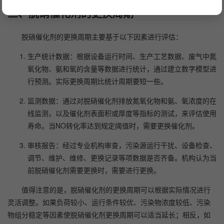
三、脱硝催化剂的更换周期
脱硝催化剂的更换周期主要基于以下因素进行评估：
生产统计数据：根据设备运行时间、生产工艺数据、废气中氮
氧化物、氨和氧的含量等数据进行统计，通过建立数字模型进
行预测。实际更换周期比统计周期要短一些。
监测数据：通过对脱硝催化剂排放氮氧化物和氨、氧浓度的在
线监测，以及催化剂表面积或厚度等指标的测试，来评估使用
寿命。当NO转化率达到规定阈值时，需要更换催化剂。
审核报告：经过专业机构审查，污染源运行干扰、设备检查、
调节、维护、维修、更换记录等项数据是否齐备。机构认为当
前脱硝催化剂需要更换时，需要进行更换。
值得注意的是，脱硝催化剂的更换周期可以根据实际情况进行
灵活调整。如果负荷较小、运行条件较优、污染物浓度较低、污染
物组分稳定等因素使脱硝催化剂更换周期可以适当延长；相反，如