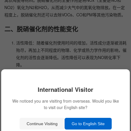
NO2）氧化为N2和H2O，从而减少大气中的氮氧化物排放。在一定
程度上，脱硝催化剂还可以去除VOCs、CO和PM等其他污染物质。
二、脱硝催化剂的性能变化
活性降低：随着催化剂使用时间的增加，活性成分逐渐被消耗
殆尽，再加上不同程度的物理、化学或热力学作用的影响，催
化剂的活性会逐渐降低。活性降低可以表现为NO转化率下
降。
毒性急剧增加：脱硝催化剂受到SO2、H2S、NH3、氨基酸、
氯、碳等一系列污染物的影响，都会对活性成份造成不同程度
International Visitor
的损伤，从而使催化剂的活性急剧下降，有些污染物还会形成
难以清除的沉积物，进一步加速催化剂的消耗。
We noticed you are visiting from overseas. Would you like
to visit our English site?
损伤和破裂：当脱硝催化剂运行在高温、高压、高负荷环境下
时，其微观结构和晶体状态可能会发生变化，导致背离设计条
件，热量传递不均等问题，即会产生较大的机械损伤和破裂。
Continue Visiting
Go to English Site