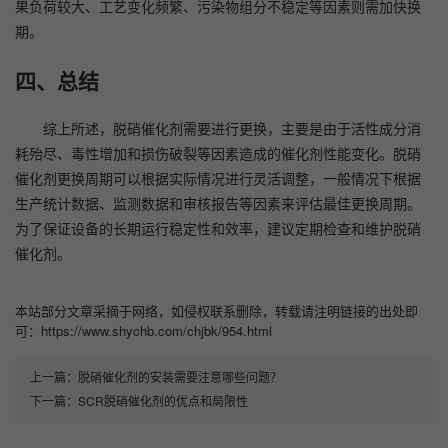
果负荷较大、工艺变化频繁、污染物组分不稳定等因素则需加快换
期。
四、总结
综上所述，脱硝催化剂需要进行更换，主要是由于活性成分消
耗殆尽、毒性增加和损伤破裂等因素造成的催化剂性能变化。脱硝
催化剂更换周期可以根据实际情况进行灵活调整，一般情况下根据
生产统计数据、监测数据和审核报告等因素来评估最佳更换周期。
为了保证设备的长期运行稳定性和效率，建议定期检查和维护脱硝
催化剂。
本站部分文章采摘于网络，如侵权联系删除，转载请注明链接的出处即
可：https://www.shychb.com/chjbk/954.html
上一篇：
脱硝催化剂的安装需要注意哪些问题？
下一篇：
SCR脱硝催化剂的优点和局限性