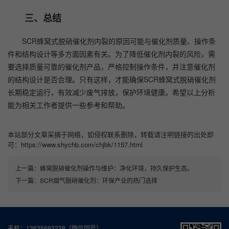
三、总结
SCR蜂窝式脱硝催化剂内裂的原因可能与催化剂质量、操作条
件和结构设计等多方面因素有关。为了降低催化剂内裂的风险，需
要选择质量可靠的催化剂产品，严格控制操作条件，并注意催化剂
的结构设计是否合理。只有这样，才能确保SCR蜂窝式脱硝催化剂
长期稳定运行，有效减少废气排放，保护环境健康。希望以上分析
能为相关工作者提供一些参考和帮助。
本站部分文章采摘于网络，如侵权联系删除，转载请注明链接的出处即
可：https://www.shychb.com/chjbk/1157.html
上一篇：
蜂窝脱硝催化剂操作与维护：净化环境，持久保护生态。
下一篇：
SCR烟气脱硝催化剂：环保产业的热门选择
手机：13635693238（微信同号）