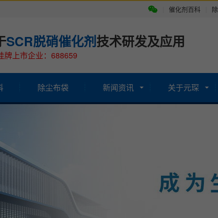
|
催化剂百科
|
除
于
SCR脱硝催化剂
技术研发及应用
牌上市企业：688659
科
除尘布袋
新闻资讯
关于元琛