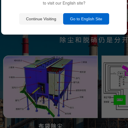
to visit our English site?
Continue Visiting
Go to English Site