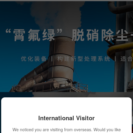
International Visitor
We noticed you are visiting from overseas. Would you like