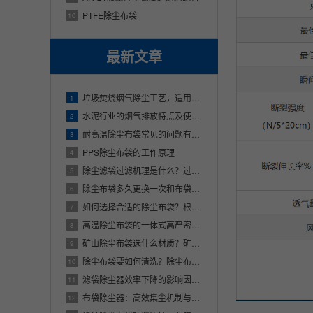
PTFE除尘布袋
10
最新文章
垃圾焚烧烟气除尘工艺，适用什么材质除尘布袋？
1
水泥行业的烟气排放特点及使用的除尘布袋材质
2
耐高温除尘布袋常见的问题有哪些？
3
PPS除尘布袋的工作原理
4
除尘滤袋过滤机理是什么？过滤过程存在的问题解析
5
除尘布袋多久更换一次和布袋的材质有关吗？
6
如何选择合适的除尘布袋？根据烟气特性、粉尘性状以及清灰方式挑选除尘布袋
7
高温除尘布袋的一体式高严密性无针眼袋口介绍
8
矿山除尘布袋选什么材质？矿山除尘布袋厂家联系方式
9
除尘布袋要如何清洗？除尘布袋清洗的主要工艺步骤
10
滤袋除尘器效率下降的影响因素及优化对策分析
11
布袋除尘器：高效集尘机制与优化策略解析
12