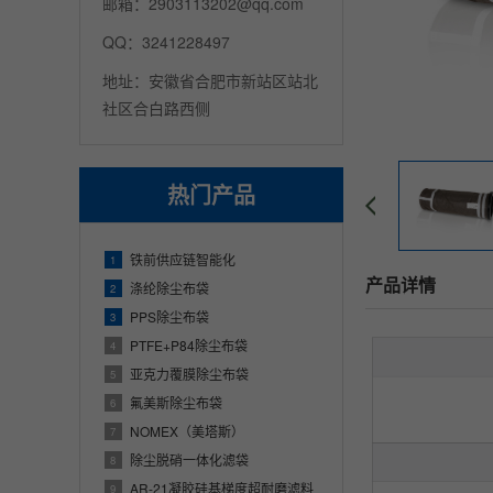
邮箱：2903113202@qq.com
QQ：3241228497
地址：安徽省合肥市新站区站北
社区合白路西侧
热门产品
铁前供应链智能化
1
产品详情
涤纶除尘布袋
2
PPS除尘布袋
3
PTFE+P84除尘布袋
4
亚克力覆膜除尘布袋
5
氟美斯除尘布袋
6
NOMEX（美塔斯）
7
除尘脱硝一体化滤袋
8
AR-21凝胶硅基梯度超耐磨滤料
9