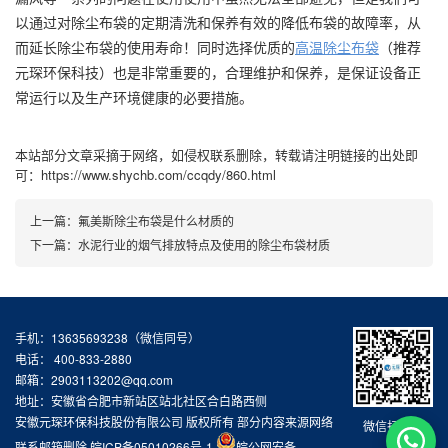
以通过对除尘布袋的定期清洗和保养有效的降低布袋的故障率，从
而延长除尘布袋的使用寿命！同时选择优质的
高温除尘布袋
（推荐
元琛环保科技）也是非常重要的，合理维护和保养，是保证设备正
常运行以及生产环境健康的必要措施。
本站部分文章采摘于网络，如侵权联系删除，转载请注明链接的出处即
可：https://www.shychb.com/ccqdy/860.html
上一篇：
氟美斯除尘布袋是什么材质的
下一篇：
水泥行业的烟气排放特点及使用的除尘布袋材质
手机：13635693238（微信同号）
电话： 400-833-2880
邮箱：2903113202@qq.com
地址：安徽省合肥市新站区站北社区合白路西侧
安徽元琛环保科技股份有限公司 版权所有 部分内容来源网络
微信扫一扫
联系邮箱删除
皖ICP备05010266号-1
皖公网安备