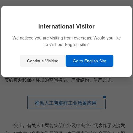
公开信息显示，国务院国资委2023年7月举办的中央企业负
责人研讨班上曾提出，国资央企要将人工智能作为加快建设现
International Visitor
代化产业体系的重要技术之一。
We noticed you are visiting from overseas. Would you like
研讨班提出，要加大传统产业转型升级力度，推进传统产
to visit our English site?
业高端化、智能化、绿色化，深入实施产业基础再造工程和制
造业高质量发展工作，加快关键工序、核心设备更新改造，推
Continue Visiting
Go to English Site
动制造业与互联网、大数据、人工智能等技术融合，加强新型
数字基础设施建设，有力有序推进碳达峰方案落地，加快形成
节约资源和保护环境的空间格局、产业结构、生产方式。
推动人工智能在工业场景应用
会上，有关人工智能头部企业及中央企业代表作了交流发