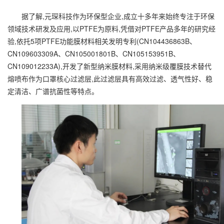
据了解,元琛科技作为环保型企业,成立十多年来始终专注于环保
领域技术研发及应用,以PTFE为原料,凭借对PTFE产品多年的研究经
验,依托5项PTFE功能膜材料相关发明专利(CN104436863B、
CN109603309A、CN105001801B、CN105153951B、
CN109012233A),开发了新型纳米膜材料,采用纳米级覆膜技术替代
熔喷布作为口罩核心过滤层,此过滤层具有高效过滤、透气性好、稳
定清洁、广谱抗菌性等特点。