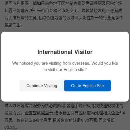
源回收利用等。诚如目前各地正因地制宜推动后端餐厨及厨余垃圾
处置产能建设,将带来每年500亿市场空间。垃圾焚烧发电正逐渐成
为固废处理的主角儿,综合能力强的区域龙头将在新一轮行业竞争中
脱颖而出。
随着东部地区的生活垃圾焚烧项目逐步饱和,未来垃圾焚烧发电
项目将逐步向中部及西部转移。危废处理板块则有望成为新的增长
International Visitor
极。由于危废产量巨大,实际处理率偏低仅为30%,且危废种类多,具有
资质壁垒,短期缺口难以快速弥合。而预计两年内在全国形成一批可
We noticed you are visiting from overseas. Would you like
复制、可推广的“无废城市”试点示范模式,也将进一步催生万亿级固
to visit our English site?
废处理市场。
面临新机遇,积极扩产拓能成为企业常态。这期间,新固废法的出
Continue Visiting
Go to English Site
台为行业带来机会的同时,对各种固废处置的三化要求、固废处置的
技术创新能力和信息化水平等要求也在不断提升。目前,固废产业已
进入以环境综合服务为核心的阶段,各选手均积极寻找快速规模化的
发展方式。企查查数据显示,迄今我国共有固体废物处理相关企业5.4
万家。仅在过去的6个月里,相关企业新注册0.98万家,同比增长
63.3%。