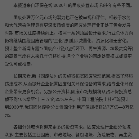
本报道来自环保在线:2020年的固废处置市场,和往年有些不同。
固废处理万亿元市场的潜力也正在被审视和评估。相较于水务
和大气污染治理具有更深市场维度的固废处理行业正处于黄金发展
时期,市场关注度持续向上。按照一系列顶层设计要求,行业总体方向
仍将继续围绕固废管理的“三化”原则,即减量化、资源化和无害化。
预计整个新闻专题">固废产业链(包括环卫、再生资源、垃圾焚烧等)
的高景气度在未来几年仍将维持,且全产业链的固废处置模式或将更
受认可或推崇。
长期来看,新《固废法》的实施将拓宽固废管理范围,提高了环境
违法成本,从而提升企业配置固废相关环保设备的需求,给专业化环保
企业带来更多机会。另据公开资料,固废市场规模将从占环保投资总
额不到10%增至“十三五”的25%左右。中国工程院院士杜祥琬预计,
到2030年,我国固体废物分类资源化利用产值规模将达7万亿—8万亿
元。
各细分领域也将迎来更多的投资需求。固废处理行业细分领域
众多,主要包括工业固废、市政垃圾、餐厨垃圾、危险废物、再生资