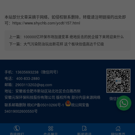
本站部分文章采摘于网络，如侵权联系删除，转载请注明链接的出处即
可：https://www.shychb.com/ycdt/157.html
上一篇：
100000亿环保市场加速变革 绝地反击的民企接下来将迎来什么
下一篇：
大气污染防治玩出新花样 这个板块估值高达千亿级
手机：13635693238（微信同号）
电话： 400-833-2880
邮箱：2903113202@qq.com
地址：安徽省合肥市新站区站北社区合白路西侧
安徽元琛环保科技股份有限公司 版权所有 部分内容来源网络
微信扫一扫
联系邮箱删除
皖ICP备05010266号-1
皖公网安备
34019002600550号
直接拨打
产品展示
新闻资讯
网站首页