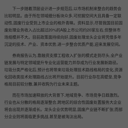
下一步随着顶层设计进一步规范后,以市场机制来整合的趋势会
比较明显。由于所在领域细分板块众多,可挖掘空间大且具备一定联
动性,固废行业受到上市企业的格外青睐。资料显示,尽管我国目前固
废处理业务收入占比超过20%的A股上市公司约20家左右,但整体市
场规模并不大。目前政策面持续向好,固废处理龙头企业将凭借多年
沉淀的技术、产业、资本优势,进一步整合优质产能,迎来发展空间。
券商报告认为,靠融资支撑工程收入扩张的模式走到尽头,全产业
链发展与特定领域提升专业化运营能力并存成为行业发展新路径。
垃圾分类严格化后,预计也将带来垃圾处理技术路线格局的变化,资源
化回收类技术处理路线占比将开始提升。目前行业存在高壁垒,竞争
格局目前较分散,兼并收购为行业未来主题。
而在市场加速释放的大背景下,地域竞争、市场竞争日趋激烈。
行业也从分散的格局逐渐整合,跨地区的综合性固废处置服务大企业
将会出现并逐渐成长。龙头企业优势明显,固废产业链不断扩张;而部
分企业则将面临更多挑战,甚至是被淘汰出局。