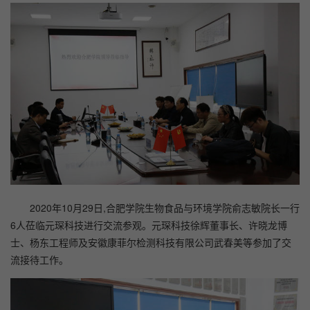
2020年10月29日,合肥学院生物食品与环境学院俞志敏院长一行
6人莅临元琛科技进行交流参观。元琛科技徐辉董事长、许晓龙博
士、杨东工程师及安徽康菲尔检测科技有限公司武春美等参加了交
流接待工作。