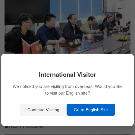
International Visitor
We noticed you are visiting from overseas. Would you like
徐辉董事长对合肥学院生物食品与环境学院俞志敏院长一行的
to visit our English site?
莅临表示热烈的欢迎。俞志敏院长向元琛科技介绍了合肥学院生物
食品与环境学院的发展历程及在产学研合作方面取得的成绩。许晓
Continue Visiting
Go to English Site
龙博士代表元琛科技向合肥学院各位领导和老师介绍了公司基本情
况,汇报了公司目前在研项目和拟落地项目。双方就校企间的产学研
合作进行了意见交换。