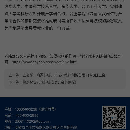
清华大学、中国科学技术大学、东华大学、合肥工业大学、安徽建
筑大学等科研院所开展产学研合作。合肥学院此次前来我司进行产
学研合作的前期交流将推动我司与所在地周边高等院校的紧密联系,
为当地经济发展贡献企业的一份力量。
本站部分文章采摘于网络，如侵权联系删除，转载请注明链接的出处即
可：https://www.shychb.com/ycdt/162.html
上一篇：
上交所：昀冢科技、元琛科技科创板首发11月6日上会
下一篇：
热烈祝贺元琛科技成功过会科创板！
手机：13635693238（微信同号）
电话： 400-833-2880
邮箱：2903113202@qq.com
地址：安徽省合肥市新站区站北社区合白路西侧