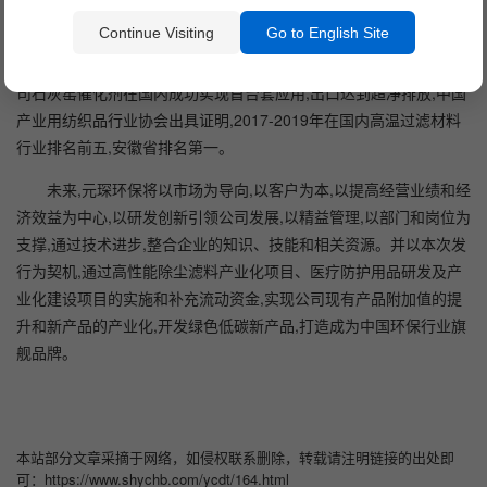
经过多年的经营管理成效,元琛环保赢得了客户和同行的广泛认
Continue Visiting
Go to English Site
可。截至目前,元琛环保滤袋产品已成功应用于国内电力公司多台装
机容量1000MW及以上机组,实现电袋或袋式除尘领域的超净排放;公
司石灰窑催化剂在国内成功实现首台套应用,出口达到超净排放;中国
产业用纺织品行业协会出具证明,2017-2019年在国内高温过滤材料
行业排名前五,安徽省排名第一。
未来,元琛环保将以市场为导向,以客户为本,以提高经营业绩和经
济效益为中心,以研发创新引领公司发展,以精益管理,以部门和岗位为
支撑,通过技术进步,整合企业的知识、技能和相关资源。并以本次发
行为契机,通过高性能除尘滤料产业化项目、医疗防护用品研发及产
业化建设项目的实施和补充流动资金,实现公司现有产品附加值的提
升和新产品的产业化,开发绿色低碳新产品,打造成为中国环保行业旗
舰品牌。
本站部分文章采摘于网络，如侵权联系删除，转载请注明链接的出处即
可：https://www.shychb.com/ycdt/164.html