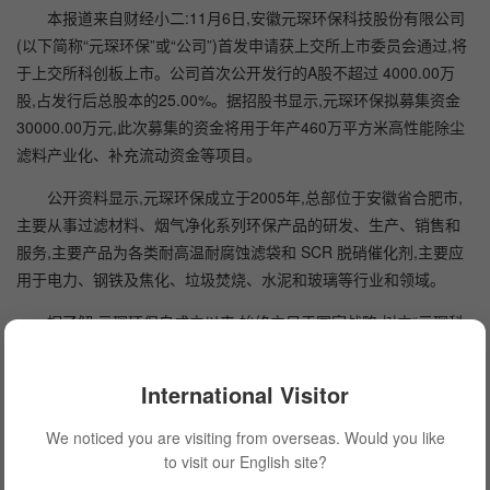
本报道来自财经小二:11月6日,安徽元琛环保科技股份有限公司
(以下简称“元琛环保”或“公司”)首发申请获上交所上市委员会通过,将
于上交所科创板上市。公司首次公开发行的A股不超过 4000.00万
股,占发行后总股本的25.00%。据招股书显示,元琛环保拟募集资金
30000.00万元,此次募集的资金将用于年产460万平方米高性能除尘
滤料产业化、补充流动资金等项目。
公开资料显示,元琛环保成立于2005年,总部位于安徽省合肥市,
主要从事过滤材料、烟气净化系列环保产品的研发、生产、销售和
服务,主要产品为各类耐高温耐腐蚀滤袋和 SCR 脱硝催化剂,主要应
用于电力、钢铁及焦化、垃圾焚烧、水泥和玻璃等行业和领域。
据了解,元琛环保自成立以来,始终立足于国家战略,树立“元琛科
技”全球专业品牌,恪守“全员品质、全员营销、全员核算、全员服务”
经营理念,以“为世界环境友好和人类健康做贡献为使命”,坚持“科技创
International Visitor
新 产品创新 理念创新”,积极参与全球市场竞争,抢占国内外节能环保
新产品、新技术、新材料制高点,成为过滤材料、烟气净化领域的创
We noticed you are visiting from overseas. Would you like
新者、推广者、整合者、领导者。
to visit our English site?