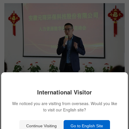
International Visitor
SAP华中区总经理魏磊先生对于元琛科技给予的信任与支持表
示感谢,并简要地介绍了公司基本情况。他强调,未来发展人才最重要,
We noticed you are visiting from overseas. Would you like
只有留住人才,才能更好的实现发展,同时期待与元琛科技在数字化领
to visit our English site?
域共同发展、共同进步,寻求更多合作。
Continue Visiting
Go to English Site