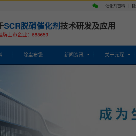
|
催化剂百科
|
除
于
SCR脱硝催化剂
技术研发及应用
牌上市企业：688659
科
除尘布袋
新闻资讯
关于元琛