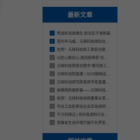
最新文章
劈波斩浪奋楫先 担当实干谱新篇
1
签约毕马威，元琛科技国际化发展战略稳步推进
2
优秀！元琛科技职工荣获合肥市五一劳动奖章
3
以匠心致初心,周冠辰荣获“合肥工匠”称号！
4
元琛科技荣获合肥市“模范职工小家”荣誉称号
5
元琛科创院直播丨SCR脱硝运行异常问题分析及应对方案
6
元琛科创研究院首席专家直播来啦
7
奋楫扬帆展新篇——元琛科技召开2022年工作动员大会
8
祝贺！元琛科技徐辉董事长荣获市经济社会发展贡献奖科技创新先进个人
9
市总工会赴新站企业实地调研“合肥工匠”候选人创新成果！
10
千万别错过 | 非织造滤料行业发展历程、复杂工况除尘布袋选型直播来啦！
11
安徽省生态环境厅副厅长罗宏一行莅临元琛科技调研指导
12