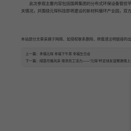
此次参观主要内容包括国舜集团的分布式环保设备管控
关情况，并围绕元琛科技即将建设的新材料循环产业园，双
本站部分文章采摘于网络，如侵权联系删除，转载请注明链接的出处即可：https:
上一篇：
幸福元琛 幸福下午茶 幸福生日会
下一篇：
绿茵尽展风采 增添员工活力——“元琛”杯足球友谊赛激情上