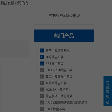
建科技有限公司的有
PTFE+P84除尘布袋
热门产品
铁前供应链智能化
1
涤纶除尘布袋
2
PPS除尘布袋
3
PTFE+P84除尘布袋
4
亚克力覆膜除尘布袋
5
在
氟美斯除尘布袋
6
线
NOMEX（美塔斯）
7
客
服
除尘脱硝一体化滤袋
8
AR-21凝胶硅基梯度超耐磨滤料
9
PTFE除尘布袋
10