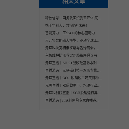
相关文章
释放信号！国务院国资委召开“AI赋能 产业焕···
携手华科大，共“碳”新未来！
智能算力：工业4.0的核心驱动力
大元宝智能碳大模型，驱动全球工业变革的智···
元琛科技亮相俄罗斯与香港展会，积极拓展全···
积极维护防汛救灾网络秩序倡议书
元琛直播丨AR-21凝胶硅基防水耐磨滤料
直播邀请：元琛碳科技—双碳背景下企业应对···
元琛直播丨CO、脱硝脱二噁英特种催化剂特点···
元琛直播丨双碳战略下，水泥行业烟气治理技···
元琛科创院直播丨SCR脱硝运行异常问题分析及···
直播邀请 | 元琛科创院专家直播邀您来看！