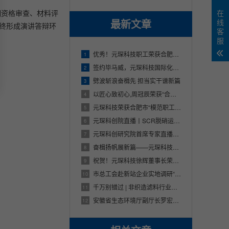
期资格审查、材料评
在
最新文章
线
最终形成演讲答辩环
客
服
优秀！元琛科技职工荣获合肥市五一劳动奖章
1
签约毕马威，元琛科技国际化发展战略稳步推进
2
劈波斩浪奋楫先 担当实干谱新篇
3
以匠心致初心,周冠辰荣获“合肥工匠”称号！
4
元琛科技荣获合肥市“模范职工小家”荣誉称号
5
元琛科创院直播丨SCR脱硝运行异常问题分析及应对方案
6
元琛科创研究院首席专家直播来啦
7
奋楫扬帆展新篇——元琛科技召开2022年工作动员大会
8
祝贺！元琛科技徐辉董事长荣获市经济社会发展贡献奖科技创新先进个人
9
市总工会赴新站企业实地调研“合肥工匠”候选人创新成果！
10
千万别错过 | 非织造滤料行业发展历程、复杂工况除尘布袋选型直播来啦！
11
安徽省生态环境厅副厅长罗宏一行莅临元琛科技调研指导
12