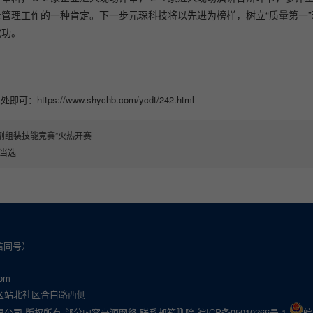
管理工作的一种肯定。下一步元琛科技将以先进为榜样，树立“质量第一
成功。
//www.shychb.com/ycdt/242.html
剂组装技能竞赛”火热开赛
当选
微信同号）
om
区站北社区合白路西侧
公司 版权所有 部分内容来源网络 联系邮箱删除
皖ICP备05010266号-1
皖