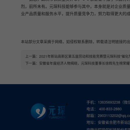
烈，前所未有。元琛科技能够参与其中，本身就是对企业质量
业产品质量和服务水平，提升质量竞争力，努力取得更大的
本站部分文章采摘于网络，如侵权联系删除，转载请注明链接的出处即可：https:
上一篇：
2021年新站高新区第五届劳动和技能竞赛暨元琛科技“催化
下一篇：
安徽省年度经济人物揭晓，元琛科技董事长徐辉先生榜荣耀
手机：13635693238（
电话： 400-833-2880
邮箱：2903113202@qq.c
地址：安徽省合肥市新站
安徽元琛环保科技股份有限