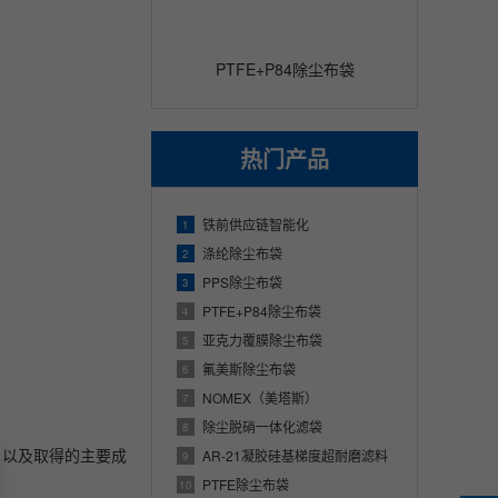
PTFE+P84除尘布袋
热门产品
铁前供应链智能化
1
涤纶除尘布袋
2
PPS除尘布袋
3
PTFE+P84除尘布袋
4
亚克力覆膜除尘布袋
5
氟美斯除尘布袋
6
NOMEX（美塔斯）
7
除尘脱硝一体化滤袋
8
，以及取得的主要成
AR-21凝胶硅基梯度超耐磨滤料
9
PTFE除尘布袋
10