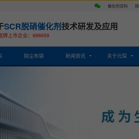
|
催化剂百科
|
除
于
SCR脱硝催化剂
技术研发及应用
牌上市企业：688659
科
除尘布袋
新闻资讯
关于元琛