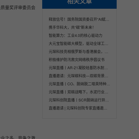
相关文章
长质量奖评审委员会
释放信号！国务院国资委召开“AI赋能 产业焕···
携手华科大，共“碳”新未来！
智能算力：工业4.0的核心驱动力
大元宝智能碳大模型，驱动全球工业变革的智···
元琛科技亮相俄罗斯与香港展会，积极拓展全···
积极维护防汛救灾网络秩序倡议书
元琛直播丨AR-21凝胶硅基防水耐磨滤料
直播邀请：元琛碳科技—双碳背景下企业应对···
元琛直播丨CO、脱硝脱二噁英特种催化剂特点···
元琛直播丨双碳战略下，水泥行业烟气治理技···
元琛科创院直播丨SCR脱硝运行异常问题分析及···
直播邀请 | 元琛科创院专家直播邀您来看！
企业之多、竞争之激