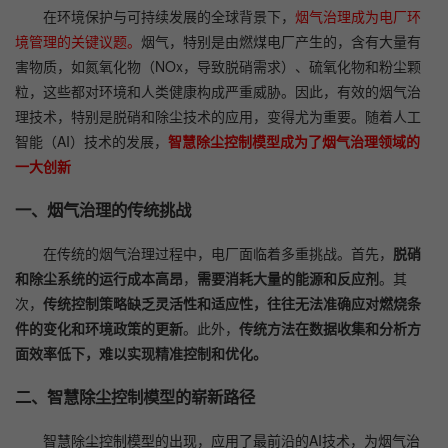
在环境保护与可持续发展的全球背景下，
烟气治理成为电厂环
境管理的关键议题。
烟气，特别是由燃煤电厂产生的，含有大量有
害物质，如氮氧化物（NOx，导致脱硝需求）、硫氧化物和粉尘颗
粒，这些都对环境和人类健康构成严重威胁。因此，有效的烟气治
理技术，特别是脱硝和除尘技术的应用，变得尤为重要。随着人工
智能（AI）技术的发展，
智慧除尘控制模型成为了烟气治理领域的
一大创新
一、烟气治理的传统挑战
在传统的烟气治理过程中，电厂面临着多重挑战。首先，
脱硝
和除尘系统的运行成本高昂
，
需要消耗大量的能源和反应剂
。其
次，
传统控制策略缺乏灵活性和适应性，往往无法准确应对燃烧条
件的变化和环境政策的更新
。此外，
传统方法在数据收集和分析方
面效率低下，难以实现精准控制和优化。
二、智慧除尘控制模型的崭新路径
智慧除尘控制模型的出现，应用了最前沿的AI技术，为烟气治