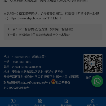
本站部分文章采摘于网络，如侵权联系删除，转载请注明链接的出处即
可：https://www.shychb.com/ai/1112.html
上一篇：
SCR智能喷氨分区控制，实现电厂智能排放
下一篇：
钢铁制造中的智能烧结和球团化技术简介
手机：13635693238（微信同号）
电话： 400-833-2880
邮箱：2903113202@qq.com
地址：安徽省合肥市新站区站北社区合白路西侧
安徽元琛环保科技股份有限公司 版权所有 部分内容来源网络
微信扫一扫
联系邮箱删除
皖ICP备05010266号-1
皖公网安备
34019002600550号
直接拨打
产品展示
新闻资讯
网站首页