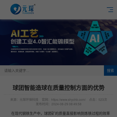
搜索
球团智能造球在质量控制方面的优势
来源：元琛环保科技
官网：https://www.shychb.com/
点击：523次
发布时间：2024-08-29 08:49:58
在现代钢铁生产中，球团矿的质量直接影响到炼铁过程的效率