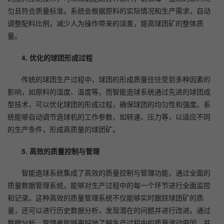
匀且符合质量标准。系统会根据原料的实际情况和生产需求，自动
调整配料比例，减少人为操作带来的误差，提高球团矿的整体质
量。
4. 优化的球团形成过程
传统的球团生产过程中，球团的形成质量往往受到多种因素的
影响，如原料的湿度、温度等。而智能造球系统通过先进的球团成
型技术，可以优化球团的形成过程，确保球团的均匀性和强度。系
统能够自动调节造球机的工作参数，如转速、压力等，以适应不同
的生产条件，形成高质量的球团矿。
5. 高效的质量控制与管理
智能造球系统集成了高效的质量控制与管理功能，通过全面的
质量数据管理系统，能够对生产过程中的每一个环节进行全面监控
和记录。这种高效的质量管理系统不仅能够实时跟踪球团矿的质
量，还可以进行历史数据分析，发现潜在的问题并进行改进。通过
数据分析，管理者能够更好地了解生产过程中的质量波动原因，并