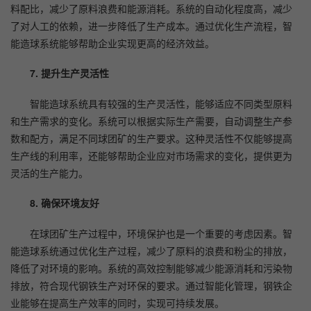
料配比，减少了原料浪费和能源消耗。系统的自动化程度高，减少
了对人工的依赖，进一步降低了生产成本。通过优化生产流程，智
能造球系统能够帮助企业实现更高的经济效益。
7. 提升生产灵活性
智能造球系统具有较强的生产灵活性，能够适应不同类型原料
和生产需求的变化。系统可以根据实际生产需要，自动调整生产参
数和配方，满足不同球团矿的生产要求。这种灵活性不仅能够提高
生产线的利用率，还能够帮助企业应对市场需求的变化，提供更为
灵活的生产能力。
8. 确保环境友好
在球团矿生产过程中，环境保护也是一个重要的考虑因素。智
能造球系统通过优化生产过程，减少了原料的浪费和粉尘的排放，
降低了对环境的影响。系统的高效控制能够减少能源消耗和污染物
排放，符合现代钢铁生产对环保的要求。通过智能化管理，钢铁企
业能够在提高生产效率的同时，实现可持续发展。