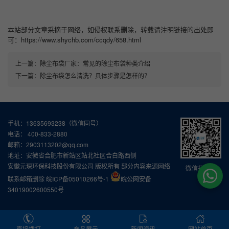
本站部分文章采摘于网络，如侵权联系删除，转载请注明链接的出处即
可：https://www.shychb.com/ccqdy/658.html
上一篇：
除尘布袋厂家：常见的除尘布袋种类介绍
下一篇：
除尘布袋怎么清洗？具体步骤是怎样的？
手机：13635693238（微信同号）
电话： 400-833-2880
邮箱：2903113202@qq.com
地址：安徽省合肥市新站区站北社区合白路西侧
安徽元琛环保科技股份有限公司 版权所有 部分内容来源网络
微信扫一扫
联系邮箱删除
皖ICP备05010266号-1
皖公网安备
34019002600550号
直接拨打
产品展示
新闻资讯
网站首页