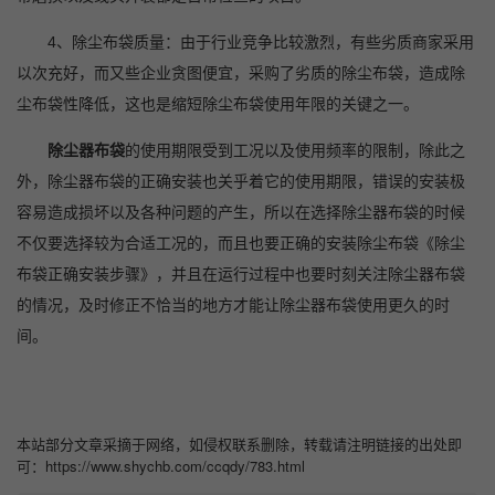
4
、除尘布袋质量：由于行业竞争比较激烈，有些劣质商家采用
以次充好，而又些企业贪图便宜，采购了劣质的除尘布袋，造成除
尘布袋性降低，这也是缩短除尘布袋使用年限的关键之一。
除尘器布袋
的使用期限受到工况以及使用频率的限制，除此之
外，除尘器布袋的正确安装也关乎着它的使用期限，错误的安装极
容易造成损坏以及各种问题的产生，所以在选择除尘器布袋的时候
不仅要选择较为合适工况的，而且也要正确的安装除尘布袋《
除尘
布袋正确安装步骤
》，并且在运行过程中也要时刻关注除尘器布袋
的情况，及时修正不恰当的地方才能让除尘器布袋使用更久的时
间。
本站部分文章采摘于网络，如侵权联系删除，转载请注明链接的出处即
可：https://www.shychb.com/ccqdy/783.html