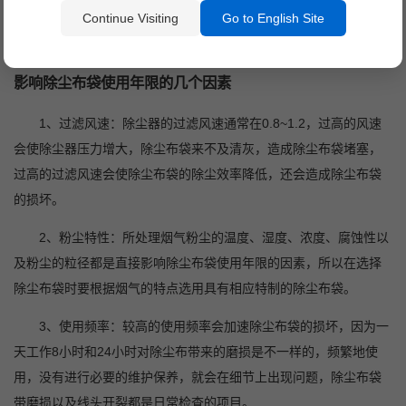
袋关乎着布袋除尘器的除尘效率，以及企业后期对企业除尘方面的
Continue Visiting
Go to English Site
投入成本。
影响除尘布袋使用年限的几个因素
1
、过滤风速：除尘器的过滤风速通常在0.8~1.2，过高的风速
会使除尘器压力增大，除尘布袋来不及清灰，造成除尘布袋堵塞，
过高的过滤风速会使除尘布袋的除尘效率降低，还会造成除尘布袋
的损坏。
2
、粉尘特性：所处理烟气粉尘的温度、湿度、浓度、腐蚀性以
及粉尘的粒径都是直接影响除尘布袋使用年限的因素，所以在选择
除尘布袋时要根据烟气的特点选用具有相应特制的除尘布袋。
3
、使用频率：较高的使用频率会加速除尘布袋的损坏，因为一
天工作8小时和24小时对除尘布带来的磨损是不一样的，频繁地使
用，没有进行必要的维护保养，就会在细节上出现问题，除尘布袋
带磨损以及线头开裂都是日常检查的项目。