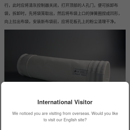
行，此时应将清灰控制器关闭，打开顶部的人孔门，便可拆卸布
袋，拆卸时，先将袋笼取出，然后将布袋上口的弹簧圈捏成凹形，
向上拉出布袋，安装新布袋前，应将花板孔上的粉尘清理干净。
International Visitor
目前，布袋除尘器应用在很多工厂企业当中，为企业烟气粉尘
We noticed you are visiting from overseas. Would you like
to visit our English site?
治理工作做出贡献，我们都知道布袋除尘器的过滤核心是除尘布
袋，而除尘布袋的使用年限是一个大家都比较关注的问题，除尘布