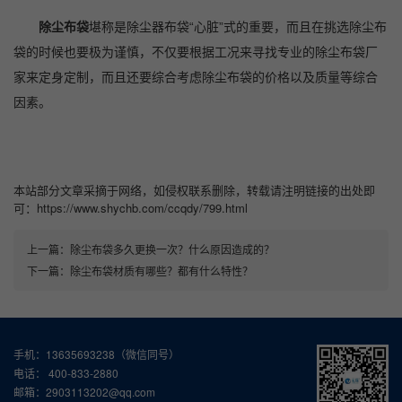
除尘布袋
堪称是除尘器布袋“心脏”式的重要，而且在挑选除尘布
袋的时候也要极为谨慎，不仅要根据工况来寻找专业的除尘布袋厂
家来定身定制，而且还要综合考虑除尘布袋的价格以及质量等综合
因素。
本站部分文章采摘于网络，如侵权联系删除，转载请注明链接的出处即
可：https://www.shychb.com/ccqdy/799.html
上一篇：
除尘布袋多久更换一次？什么原因造成的？
下一篇：
除尘布袋材质有哪些？都有什么特性？
手机：13635693238（微信同号）
电话： 400-833-2880
邮箱：2903113202@qq.com