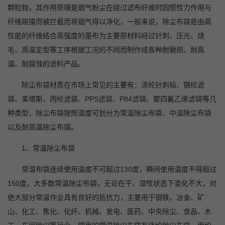
颗粒物，其作用原理是烟气粉尘在绕过滤布纤维时因惯性力作用与
纤维碰撞而被拦截而将烟气得以净化，一般来说，除尘布袋是由高
性能的纤维结合高强度的基布为主要原材料经过针刺、压光、烧
毛、高温定型等工序根据工况的不同而制作成各种耐磨损、耐高
温、耐腐蚀的滤料产品。
除尘布袋材质在市场上常见的主要有：涤纶针刺毡、锦纶滤
袋、美塔斯、丙纶滤袋、PPS滤袋、P84滤袋、聚四氟乙烯滤袋等几
种类型，除尘布袋按照温度可划分为常温除尘布袋、中温除尘布袋
以及耐高温除尘布袋。
1
、常温除尘布袋
常温布袋连续使用温度不可超过130度，瞬间使用温度不得超过
150度，大多数常温除尘布袋，无论在干、湿性状态下变化不大，对
绝大部分常温作业具有良好的抵抗力，主要用于钢铁、冶金、矿
山、化工、焦化、化纤、机械、发电、医药、中央除尘、食品、木