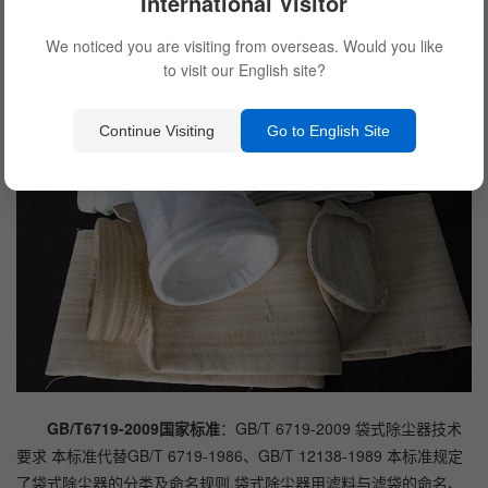
International Visitor
必须定期清洗或更换。维护保养应按照除尘布袋的相关要求进
行。
We noticed you are visiting from overseas. Would you like
to visit our English site?
Continue Visiting
Go to English Site
GB/T6719-2009国家标准
：GB/T 6719-2009 袋式除尘器技术
要求 本标准代替GB/T 6719-1986、GB/T 12138-1989 本标准规定
了袋式除尘器的分类及命名规则,袋式除尘器用滤料与滤袋的命名、