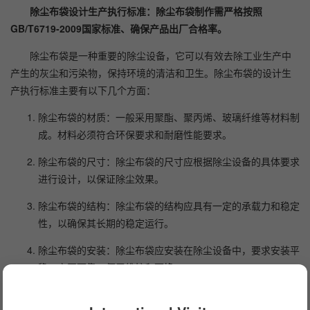
除尘布袋设计生产执行标准：除尘布袋制作需严格按照
GB/T6719-2009国家标准、确保产品出厂合格率。
除尘布袋是一种重要的除尘设备，它可以有效去除工业生产中
产生的灰尘和污染物，保持环境的清洁和卫生。除尘布袋的设计生
产执行标准主要有以下几个方面：
除尘布袋的材质：一般采用聚酯、聚丙烯、玻璃纤维等材料制
成。材料必须符合环保要求和耐磨性能要求。
除尘布袋的尺寸：除尘布袋的尺寸应根据除尘设备的具体要求
进行设计，以保证除尘效果。
除尘布袋的结构：除尘布袋的结构应具有一定的承载力和稳定
性，以确保其长期的稳定运行。
除尘布袋的安装：除尘布袋应安装在除尘设备中，要求安装平
稳，牢固可靠，便于维护和更换。
除尘布袋的维护保养：除尘布袋使用一段时间后会积累粉尘，