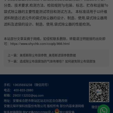
分类、技术要求,检测方法、检验规则?p包装、标志、贮存和运输?o
袋式除尘器的主要性能测试项目和测试方法。 本标准适用于以纤维
滤料制造过滤元件的袋式除尘器的设计、制造、使用,袋式除尘器用
滤料及滤袋的设计、制造、使用,袋式除尘器的性能检测。
本站部分文章采摘于网络，如侵权联系删除，转载请注明链接的出处即
可：https://www.shychb.com/ccqdy/866.html
上一篇：
美塔斯除尘布袋参数_美塔斯滤袋参数数据
下一篇：
造成除尘布袋腐蚀的气体有哪些？如何避免除尘布袋腐蚀
手机：13635693238（微信同号）
电话： 400-833-2880
邮箱：2903113202@qq.com
地址：安徽省合肥市新站区站北社区合白路西侧
安徽元琛环保科技股份有限公司 版权所有 部分内容来源网络
微信扫一扫
联系邮箱删除
皖ICP备05010266号-1
皖公网安备