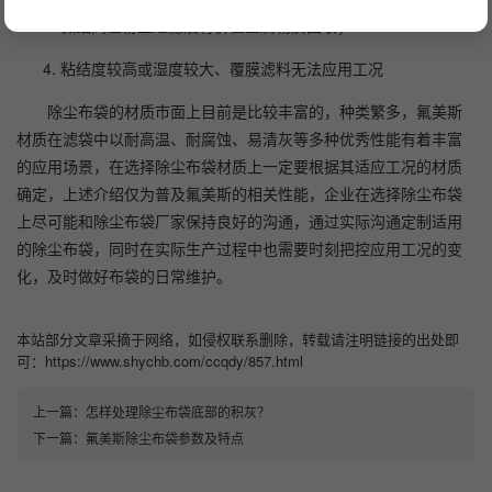
微细高温粉尘过滤及有价值金属物质回收；
粘结度较高或湿度较大、覆膜滤料无法应用工况
除尘布袋的材质市面上目前是比较丰富的，种类繁多，氟美斯
材质在滤袋中以耐高温、耐腐蚀、易清灰等多种优秀性能有着丰富
的应用场景，在选择除尘布袋材质上一定要根据其适应工况的材质
确定，上述介绍仅为普及氟美斯的相关性能，企业在选择除尘布袋
上尽可能和除尘布袋厂家保持良好的沟通，通过实际沟通定制适用
的除尘布袋，同时在实际生产过程中也需要时刻把控应用工况的变
化，及时做好布袋的日常维护。
本站部分文章采摘于网络，如侵权联系删除，转载请注明链接的出处即
可：https://www.shychb.com/ccqdy/857.html
上一篇：
怎样处理除尘布袋底部的积灰？
下一篇：
氟美斯除尘布袋参数及特点