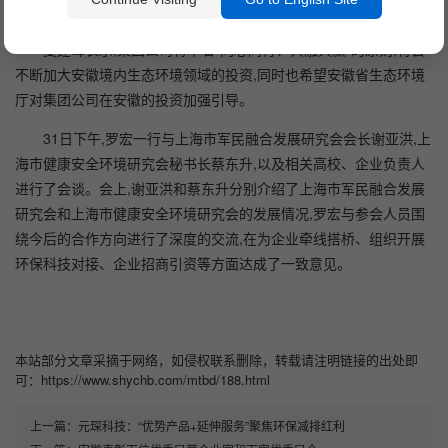
现产业突破。
夏建峰表示,集团公司将本着“同心同行、共融共赢”的原则,将会
不断加大安徽境内生态环境领域的投资,同时也希望安徽省生态环境
厅对集团公司在安徽的投资加强引导。
31日下午,罗宏一行与上海市军民融合发展研究会会长谢亚洪,上
海市健康安全环境研究会秘书长蔡东升,以及相关高校、企业负责人
进行了会谈。会上,谢亚洪和蔡东升分别介绍了上海市军民融合发展
研究会和上海市健康安全环境研究会的发展情况,罗宏与参会人员围
绕今后的合作方向进行了深度的交流,在为企业牵线搭桥、组织开展
环保科技对接、企业招商引资等方面达成了一致意见。
本站部分文章采摘于网络，如侵权联系删除，转载请注明链接的出处即
可：https://www.shychb.com/mtbd/188.html
上一篇：
元琛科技：“优势产品+延伸服务”聚焦环保减排红利