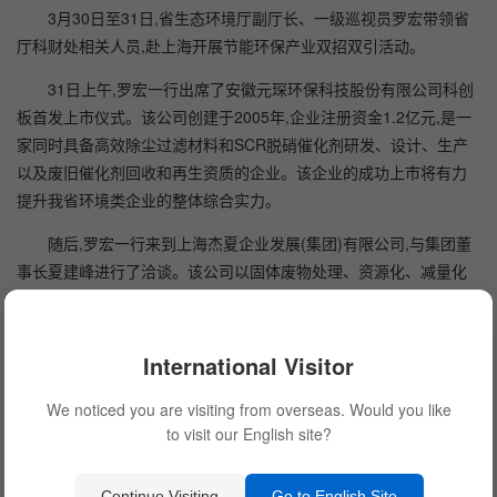
3月30日至31日,省生态环境厅副厅长、一级巡视员罗宏带领省
厅科财处相关人员,赴上海开展节能环保产业双招双引活动。
31日上午,罗宏一行出席了安徽元琛环保科技股份有限公司科创
板首发上市仪式。该公司创建于2005年,企业注册资金1.2亿元,是一
家同时具备高效除尘过滤材料和SCR脱硝催化剂研发、设计、生产
以及废旧催化剂回收和再生资质的企业。该企业的成功上市将有力
提升我省环境类企业的整体综合实力。
随后,罗宏一行来到上海杰夏企业发展(集团)有限公司,与集团董
事长夏建峰进行了洽谈。该公司以固体废物处理、资源化、减量化
为主业,2018年11月12日,集团投资3.9亿元,在我省成立了安徽上峰杰
夏环保科技有限责任公司,在铜陵市建设了利用水泥窑协同处置废弃
物项目。该集团拟再投资3亿元,在安庆怀宁县建设利用水泥窑协同处
International Visitor
置固废项目。
We noticed you are visiting from overseas. Would you like
罗宏表示,安徽省生态环境厅将全力做好服务工作,加快推进怀宁
to visit our English site?
水泥窑协同处置固废项目的实施。同时希望杰夏公司加大环境科技
成果的转化应用,拓展安徽的产业领域,在废盐、磷石膏等处置方面实
Continue Visiting
Go to English Site