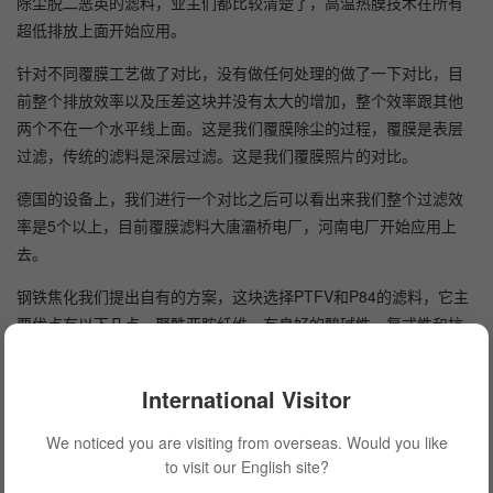
除尘脱二恶英的滤料，业主们都比较清楚了，高温热膜技术在所有
超低排放上面开始应用。
针对不同覆膜工艺做了对比，没有做任何处理的做了一下对比，目
前整个排放效率以及压差这块并没有太大的增加，整个效率跟其他
两个不在一个水平线上面。这是我们覆膜除尘的过程，覆膜是表层
过滤，传统的滤料是深层过滤。这是我们覆膜照片的对比。
德国的设备上，我们进行一个对比之后可以看出来我们整个过滤效
率是5个以上，目前覆膜滤料大唐灞桥电厂，河南电厂开始应用上
去。
钢铁焦化我们提出自有的方案，这块选择PTFV和P84的滤料，它主
要优点有以下几点，聚酰亚胺纤维，有良好的酸碱性，复式性和抗
氧化性，以及耐磨耐碱、耐腐蚀性都比较强，三叶形的界面过滤精
度高，表面光洁度好，压差小，复合的材料在我们项目上得到很好
International Visitor
过滤效果的引证。
We noticed you are visiting from overseas. Would you like
这是过滤性能的测试，孔径目前通过我们孔径突破也是把孔径控制
to visit our English site?
在相对特别集中，控制在0.34%、3.46微米以内。通过压差检测看到