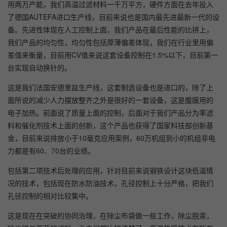
用两万产能，我们高温过滤材料一千万平方，硬件方面在去年投入
了德国AUTEFA进口生产线，目前来说也是国内最先进最新一代的设
备。先进性体现在人工控制上面，我们产品在最后性能的比拼上，
我们产品的均匀性，均匀性包括厚薄偏差体现，我们在行业里用偏
差值来衡量，目前用CV值来说这套设备控制在1.5%以下，目前第一
台实现自动换针的。
这是我们法国安德里兹生产线，这套制造设备也是进口的，除了上
面所说的减少人力摆放整齐之外是很好的一套设备，这是腹膜用的
电子加热。前面说了质量上面的控制，后面对于我们产品分为率滤
料和催化剂技术上面的创新，这个产品也获得了国家科技部创新基
金，目前来说排放小于10毫克应用案例，60万机组到小的机组非电
力都是有60、70台的业绩。
包括第二项技术后处理的应用，针对目前来说钢铁设计这块低温情
况的技术，包括现在防水防油技术，孔径控制上十分严格，把我们
孔径控制的相对比较集中。
这是现在在突破的协同治理，在除尘布袋做一些工作，除尘脱汞，