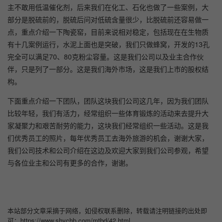
主不敢用低温催化剂，后来我们在化工、石化也做了一些案例，大
部分是脱硫前的，脱硫后问对低硫含量很少，比脱硫前还容易做一
点，重点介绍一下陶瓷窑，目前来说相对稳定，包括现在在生物质
有十几案例运行，水泥上面也是突破，我们只做蜂窝，开发的13孔
完全可以满足70、80克粉尘容量。这是我们公司以及业主合作伙
伴，只是列了一部分。这是我们海外市场，这是我们上市的股权结
构。
下面重点介绍一下团队，团队这块我们公司这几年，因为我们团队
比较年轻，我们有活力，经常组织一些体育锻炼的活动来去提升大
家凝聚力和艰苦耐劳的能力，这块我们经常组织一些活动。这是我
们优秀员工的照片，每年优秀员工去海外旅游的机会，谢谢大家，
我们公司技术和公司介绍在这边及欢迎大家到我们公司参观，希望
与各位业主和公司有更多的合作，谢谢。
本站部分文章采摘于网络，如侵权联系删除，转载请注明链接的出处即
可：https://www.shychb.com/mtbd/42.html