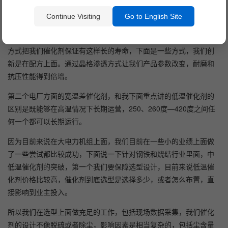
目前来说过滤性达到4个9以上，从催化剂技术上面进行一个分享。
Continue Visiting
Go to English Site
对于我们催化剂第一个技术，因为目前我们公司具有再生资质，我
们理念让我们催化剂服务三年以后再服务三年或者六年，通过我们
方式把我们催化剂保证有这样长的寿命，下面是一些方式，我们创
新是在配方上面。通过晶格渗透方式让我们产品参数改变，耐磨和
抗压性能得到倍增。
第二个电厂方面的宽温差催化剂，和我下面重点讲的低温催化剂的
区别是既能够在高温情况下长期运营，250、260度—420度之间任
何一个都可以长期运行。
因为目前来说在大电力机组上面，我们目前在一些小的业绩上面做
了一些尝试都比较成功，下面说一下针对钢铁和烧结行业里面，中
低温催化剂的突破，第一个我们要保障选型设计，目前来说低温催
化剂价格比较高，催化剂到底选型是选择多少，或者怎么布置，直
接影响到业主投入。
所以我们在选型上面做充足的工作，包括现场数据采集，我们催化
剂的设计不像脱硫或者除尘，影响因素是相当复杂的，包括尘含量