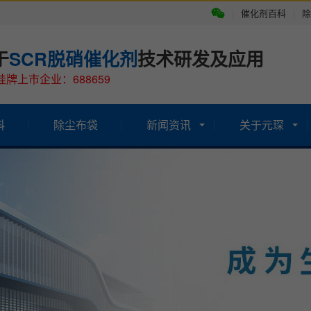
|
催化剂百科
|
除
于
SCR脱硝催化剂
技术研发及应用
牌上市企业：688659
科
除尘布袋
新闻资讯
关于元琛