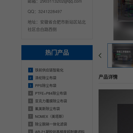
邮箱：2903113202@qq.com
QQ：3241228497
地址：安徽省合肥市新站区站北
社区合白路西侧
热门产品
铁前供应链智能化
1
产品详情
涤纶除尘布袋
2
PPS除尘布袋
3
PTFE+P84除尘布袋
4
亚克力覆膜除尘布袋
5
氟美斯除尘布袋
6
NOMEX（美塔斯）
7
除尘脱硝一体化滤袋
8
AR-21凝胶硅基梯度超耐磨滤料
9