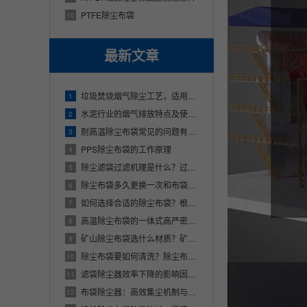
PTFE除尘布袋
10
最新文章
垃圾焚烧烟气除尘工艺，适用什么材质除尘布袋？
1
水泥行业的烟气排放特点及使用的除尘布袋材质
2
耐高温除尘布袋常见的问题有哪些？
3
PPS除尘布袋的工作原理
4
除尘滤袋过滤机理是什么？过滤过程存在的问题解析
5
除尘布袋多久更换一次和布袋的材质有关吗？
6
如何选择合适的除尘布袋？根据烟气特性、粉尘性状以及清灰方式挑选除尘布袋
7
高温除尘布袋的一体式高严密性无针眼袋口介绍
8
矿山除尘布袋选什么材质？矿山除尘布袋厂家联系方式
9
除尘布袋要如何清洗？除尘布袋清洗的主要工艺步骤
10
滤袋除尘器效率下降的影响因素及优化对策分析
11
布袋除尘器：高效集尘机制与优化策略解析
12