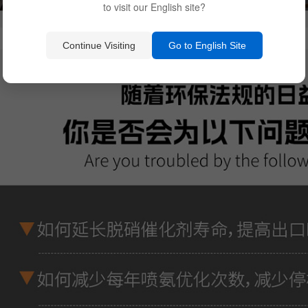
to visit our English site?
Continue Visiting
Go to English Site