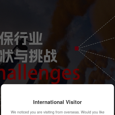
International Visitor
We noticed you are visiting from overseas. Would you like