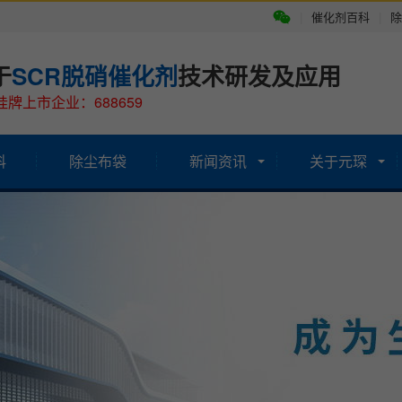
|
催化剂百科
|
除
于
SCR脱硝催化剂
技术研发及应用
牌上市企业：688659
科
除尘布袋
新闻资讯
关于元琛