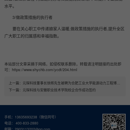
水平。
3/做政策措施的执行者
要在关心职工中传递娘家人温暖,做政策措施的执行者,提升全区
广大职工的归属感和幸福指数。
本站部分文章采摘于网络，如侵权联系删除，转载请注明链接的出处即
可：https://www.shychb.com/ycdt/204.html
上一篇：
元琛科技董事长徐辉先生被聘为合肥工业大学能源动力工程博士生导师
下一篇：
元琛科技与安徽职业技术学院校企合作成功签约
手机：13635693238（微信同号）
电话： 400-833-2880
邮箱：2903113202@qq.com