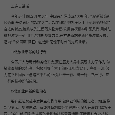
王连贵讲话
今年是‘十四五’开局之年,中国共产党成立100周年,也是新站高新
区迈向‘千亿园区’的起步之年。起步即是冲刺,全区上下必须始终保持
奋进的状态,始终以先进模范人物为榜样,用劳模精神引领风尚,用劳动
精神激发干劲,用工匠精神凝聚力量,在推进新站高新区高质量发展、
迈向“千亿园区”征程中创造出无愧于时代的光辉业绩。
1/做敬业奉献的践行者
全区广大劳动者和各级工会,要在服务大局中展现主力军作为,做
敬业奉献的践行者。积极引导广大干部职工担当实干、争创一流,努
力在平凡岗位上创造不平凡的业绩,让干一行、爱一行、钻一行、专
一行的精神蔚然成风。
2/做创业创新的推动者
要在赶超跨越中发挥主心骨作用,做创业创新的推动者。如,围绕
新型显示、集成电路、智能装备制造等主导产业,深入开展以“建功‘十
四五’,奋进新征程”为主题的劳动和技能竞赛活动,不断提升专业技能