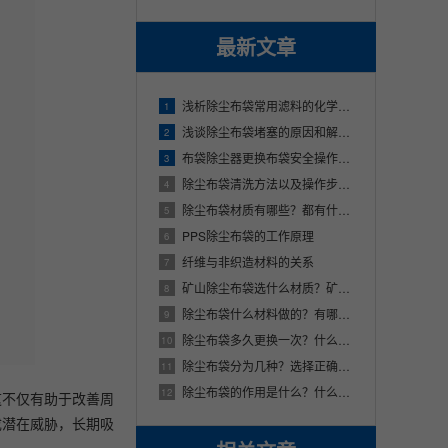
最新文章
浅析除尘布袋常用滤料的化学纤维对比
1
浅谈除尘布袋堵塞的原因和解决办法
2
布袋除尘器更换布袋安全操作规程详细介绍
3
除尘布袋清洗方法以及操作步骤说明，清洗频率也很重要！
4
除尘布袋材质有哪些？都有什么特性？
5
PPS除尘布袋的工作原理
6
纤维与非织造材料的关系
7
矿山除尘布袋选什么材质？矿山除尘布袋厂家联系方式
8
除尘布袋什么材料做的？有哪些常用的材质？
9
除尘布袋多久更换一次？什么原因造成的？
10
除尘布袋分为几种？选择正确除尘布袋？
11
除尘布袋的作用是什么？什么材料做的？
12
这不仅有助于改善周
成潜在威胁，长期吸