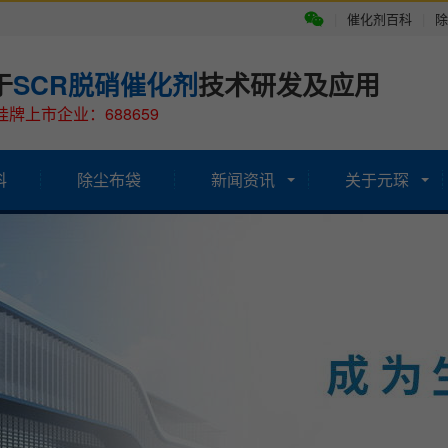
|
催化剂百科
|
除
于
SCR脱硝催化剂
技术研发及应用
牌上市企业：688659
科
除尘布袋
新闻资讯
关于元琛