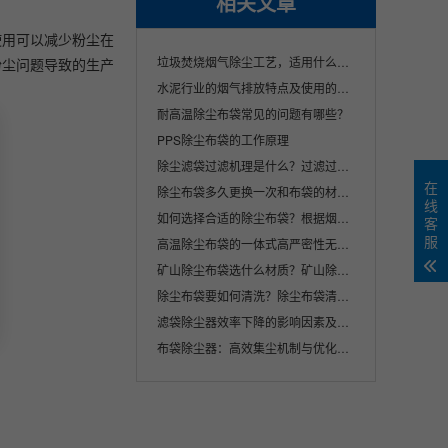
相关文章
使用可以减少粉尘在
垃圾焚烧烟气除尘工艺，适用什么材质除尘布···
粉尘问题导致的生产
水泥行业的烟气排放特点及使用的除尘布袋材···
耐高温除尘布袋常见的问题有哪些？
PPS除尘布袋的工作原理
除尘滤袋过滤机理是什么？过滤过程存在的问···
在
除尘布袋多久更换一次和布袋的材质有关吗？
线
如何选择合适的除尘布袋？根据烟气特性、粉···
客
服
高温除尘布袋的一体式高严密性无针眼袋口介···
矿山除尘布袋选什么材质？矿山除尘布袋厂家···
除尘布袋要如何清洗？除尘布袋清洗的主要工···
滤袋除尘器效率下降的影响因素及优化对策分···
布袋除尘器：高效集尘机制与优化策略解析