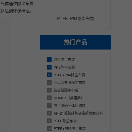
尘气体通过除尘布袋
气体达到环保标准。
PTFE+P84除尘布袋
热门产品
涤纶除尘布袋
1
PPS除尘布袋
2
PTFE+P84除尘布袋
3
亚克力覆膜除尘布袋
4
氟美斯除尘布袋
5
NOMEX（美塔斯）
6
除尘脱硝一体化滤袋
7
AR-21凝胶硅基梯度超耐磨滤料
8
PTFE除尘布袋
9
PTFE+PPS除尘布袋
10