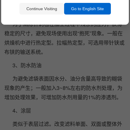
Continue Visiting
Go to English Site
2、热定型
为了消除针刺毡在加工过程中残余的应力，获得
稳定的尺寸，避免现场使用出现“抱死”现象。一般在
烘燥机中进行热定型。拉幅热定型，可选用带针铗或
布铗的输送系统。
3、防水防油
为避免滤袋表面因水分、油分含量高导致的糊袋
现象的产生；一般加入3~8%左右的防水剂处理，为
增加处理效果，可增加防水剂用量的1%的渗透剂。
4、涂层
类似于表层过滤。改变滤料单面、双面或整体外