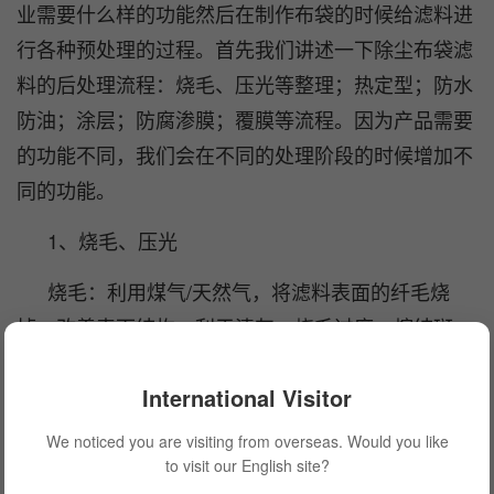
业需要什么样的功能然后在制作布袋的时候给滤料进
行各种预处理的过程。首先我们讲述一下除尘布袋滤
料的后处理流程：烧毛、压光等整理；热定型；防水
防油；涂层；防腐渗膜；覆膜等流程。因为产品需要
的功能不同，我们会在不同的处理阶段的时候增加不
同的功能。
1、烧毛、压光
烧毛：利用煤气/天然气，将滤料表面的纤毛烧
掉，改善表面结构，利于清灰；烧毛过度，熔结斑
块，不利于滤尘。
International Visitor
压光：可使滤料表面光滑、平整、厚度均匀；易
We noticed you are visiting from overseas. Would you like
清灰，减小孔径大小，粉尘不易进入滤料深层，提高
to visit our English site?
滤料使用寿命。