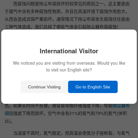
而腐蚀问题是除尘布袋损坏的较常见的原因之一，这主要是由
于烟气中含有多种腐蚀性物质，并且在高温环境下腐蚀作用愈大，
从而会造成滤袋严重损坏。通常情况下除尘布袋发生腐蚀往往是由
三种气体造成，我们总结了哪些气体会引起除尘器布袋腐蚀！
引起除尘器布袋腐蚀的气体
International Visitor
1、强氧化剂会引起除尘器布袋腐蚀
We noticed you are visiting from overseas. Would you like
to visit our English site?
苯乙烯除尘器布袋在160℃工作时，当氧含量超过标准时
(>12%)，大量的氧可以攻击聚苯乙烯分子中的S键并与之结合。反
应的结果是聚苯乙烯纤维变暗变脆，强度变低。
Continue Visiting
Go to English Site
我们会发现暴露在阳光下的聚丙烯纤维袋的表面颜色会变成棕
色。如果长时间不处理，很容易导致纤维强度下降，导致
除尘器布
袋
因强度下降而损坏。空气中含有21%的氧气和79%的氮气(体积
比)。
当温度不高时，氮气稳定，但高温会使氮分子链断裂，与氧气