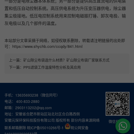
一部分是电除尘器本体系统；另一部分是提供高压直流电的供电装
置和低压自动控制系统。高压供电系统为升压变压器供电，除尘器
集尘极接地。低压电控制系统用来控制电磁振打锤、卸灰电极、输
灰电极以及几个部件的温度。
本站部分文章采摘于网络，如侵权联系删除，转载请注明链接的出处即
可：https://www.shychb.com/ccqdy/841.html
上一篇：
矿山除尘布袋选什么材质？矿山除尘布袋厂家联系方式
下一篇：
PPS滤袋工作温度特性分析及其应用
手机：13635693238（微信同号）
电话： 400-833-2880
邮箱：2903113202@qq.com
地址：安徽省合肥市新站区站北社区合白路西侧
安徽元琛环保科技股份有限公司 版权所有 部分内容来源网络
微信扫一扫
联系邮箱删除
皖ICP备05010266号-1
皖公网安备
34019002600550号