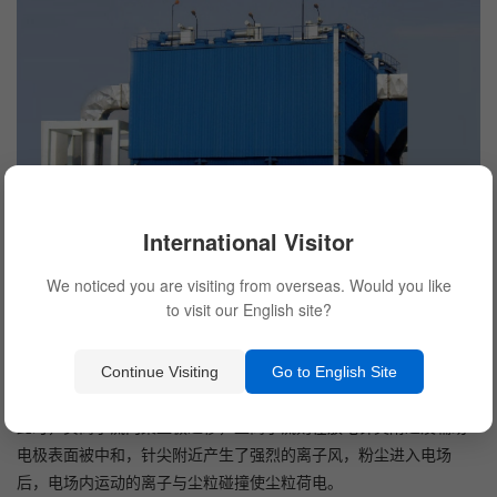
International Visitor
收尘极（接地极）由较薄钢板压型组成，放电极（接负高压）由带
We noticed you are visiting from overseas. Would you like
尖刺的线状钢材组成，当外加直流电压到一定值时，放电极针尖开
to visit our English site?
始起晕放电，电场内的气体介质被电离，当电压提高到工作值时，
已电离的电子和正离子被加速而碰撞其它的中性气体分子，从而产
Continue Visiting
Go to English Site
生所谓的“雪崩”反应。
此时，负离子流向集尘极迁移，正离子流则在放电针尖附近及辅助
电极表面被中和，针尖附近产生了强烈的离子风，粉尘进入电场
后，电场内运动的离子与尘粒碰撞使尘粒荷电。