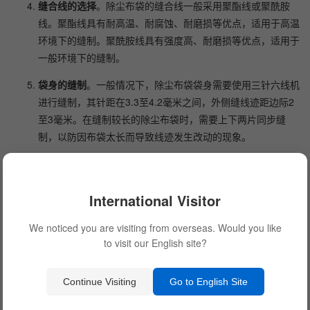
缝合线的选择
。除尘布袋的缝合线一般采用聚酯线或聚酰胺
线。聚酯线具有耐高温、耐腐蚀、耐磨损等优点，适用于高温
环境下的缝制。聚酰胺线具有强度高、耐磨损等优点，适用于
一般环境下的缝制。
袋身的缝制
。一般情况下，除尘布袋袋身需要使用三针六线机
进行缝制，其针距在3.3至4.2毫米之间，外侧缝线迹距边际2
至3毫米。在缝制较长的除尘布袋时，需要上下两片同步缝
制，以防因布袋太长而导致线迹发生改动的现象。
袋底的缝制
。除尘布袋袋底一般缝有加固层，其高度一般在
60至100毫米。先将加固层缝成筒状，然后缝到底部的外侧，
International Visitor
并将合缝线迹与过滤袋袋身的合缝隙线迹错开，加固层的周向
选用单针或双针缝制1至2周，缝制袋底时，如选用单针线迹
We noticed you are visiting from overseas. Would you like
则缝线的间距控制在4至5毫米，且外侧缝线线迹距边际应有4
to visit our English site?
至5毫米的距离。
Continue Visiting
Go to English Site