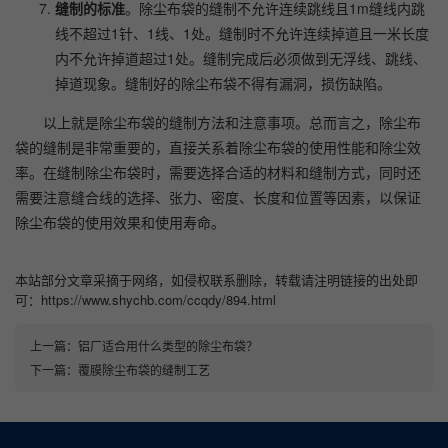
缝制的标准
。除尘布袋的缝制不允许连续跳线且1m缝线内跳
线不超过1针、1线、1处。缝制时不允许连续掉道且一米长度
内不允许掉道超过1处。缝制完成后必须做到无浮线、跳线、
掉道现象。缝制好的除尘布袋不得有漏洞，损伤缺陷。
以上就是除尘布袋的缝制方法和注意事项。总而言之，
除尘布
袋的缝制是非常重要的，直接关系着除尘布袋的使用性能和除尘效
率。在缝制除尘布袋时，需要选择合适的材料和缝制方式，同时还
需要注意缝合线的选择、张力、密度、长度和位置等因素，以保证
除尘布袋的使用效果和使用寿命。
本站部分文章采摘于网络，如侵权联系删除，转载请注明链接的出处即
可：https://www.shychb.com/ccqdy/894.html
上一篇：
铝厂适合用什么类型的除尘布袋？
下一篇：
覆膜除尘布袋的缝制工艺