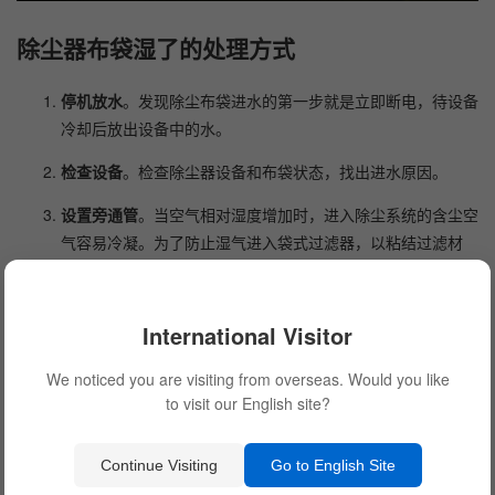
除尘器布袋湿了的处理方式
停机放水
。发现除尘布袋进水的第一步就是立即断电，待设备
冷却后放出设备中的水。
检查设备
。检查除尘器设备和布袋状态，找出进水原因。
设置旁通管
。当空气相对湿度增加时，进入除尘系统的含尘空
气容易冷凝。为了防止湿气进入袋式过滤器，以粘结过滤材
料，应安装旁通管。此时，可以避免使用布袋除尘器，灰尘空
气只能通过第一个旋风分离器，然后排放到大气中。以上可采
用自动控制。
International Visitor
定期清灰
。需要定期对除尘布袋进行清灰处理，有利于及时将
We noticed you are visiting from overseas. Would you like
石灰粉尘附着在布袋表面，减少粘结的可能性。
to visit our English site?
设定清灰反吹压力
。进入滤料的石灰粉尘可通过反吹清灰进行
清理，足够的压力有利于清理滤料中的粉尘。
Continue Visiting
Go to English Site