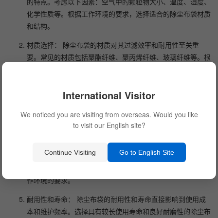
的特点。考虑以下因素：空气中的颗粒物大小、温度、湿度、
化学性质等。根据工作环境的要求，选择适合的除尘布袋材质
和结构。
材质选择： 除尘布袋的材质对其过滤效率和耐用性至关重
要。常见的材质包括聚酯纤维、聚丙烯纤维、玻璃纤维等。根
据工作环境和颗粒物特性，选择合适的材质以确保过滤效果和
耐用性。
International Visitor
尺寸和适配： 除尘布袋的尺寸和适配性是选购过程中的重要
考虑因素。确保选择尺寸与设备的配套要求相符，同时考虑布
We noticed you are visiting from overseas. Would you like
袋的安装和更换的便利性。
to visit our English site?
过滤效率： 根据工作环境中颗粒物的大小和要求，选择适当
Continue Visiting
Go to English Site
的过滤效率。除尘布袋的过滤效率通常以“微米”为单位来衡
量，例如，2微米、5微米等。选择适合的过滤效率以满足工
作环境的要求。
耐用性和寿命： 除尘布袋的耐用性和寿命直接影响到使用成
本和维护频率。选择具有较长使用寿命和良好耐磨性的除尘布