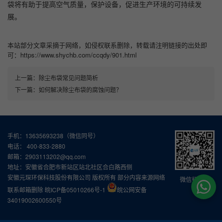
袋将有助于提高空气质量，保护设备，促进生产环境的可持续发
展。
本站部分文章采摘于网络，如侵权联系删除，转载请注明链接的出处即
可：https://www.shychb.com/ccqdy/901.html
上一篇：
除尘布袋常见问题简析
下一篇：
如何解决除尘布袋的腐蚀问题？
手机：13635693238（微信同号）
电话： 400-833-2880
邮箱：2903113202@qq.com
地址：安徽省合肥市新站区站北社区合白路西侧
安徽元琛环保科技股份有限公司 版权所有 部分内容来源网络
微信扫一扫
联系邮箱删除
皖ICP备05010266号-1
皖公网安备
34019002600550号