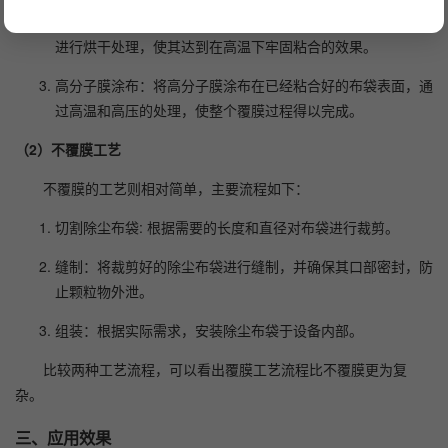
粘合剂涂布：在清洗干净的除尘布袋上均匀地涂布粘合剂，并
进行烘干处理，使其达到在高温下牢固粘合的效果。
高分子膜涂布：将高分子膜涂布在已经粘合好的布袋表面，通
过高温和高压的处理，使整个覆膜过程得以完成。
（2）不覆膜工艺
不覆膜的工艺则相对简单，主要流程如下：
切割除尘布袋: 根据需要的长度和直径对布袋进行裁剪。
缝制：将裁剪好的除尘布袋进行缝制，并确保其口部密封，防
止颗粒物外泄。
组装：根据实际需求，安装除尘布袋于设备内部。
比较两种工艺流程，可以看出覆膜工艺流程比不覆膜更为复
杂。
三、应用效果