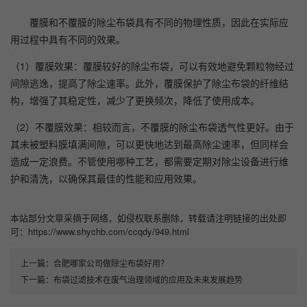
覆膜和不覆膜的除尘布袋具有不同的物理性质，因此在实际应
用过程中具有不同的效果。
（1）覆膜效果：覆膜较好的除尘布袋，可以有效地避免颗粒物经过
间隙逃逸，提高了除尘速率。此外，覆膜保护了除尘布袋的纤维结
构，增强了其稳定性，减少了更换频次，降低了使用成本。
（2）不覆膜效果：相较而言，不覆膜的除尘布袋透气性更好。由于
其未被塑料膜填满间隙，可以更快地达到最高除尘速率，但同样会
造成一定浪费。不管使用哪种工艺，都需要定期对除尘设备进行维
护和清洗，以确保其最佳的性能和应用效果。
本站部分文章采摘于网络，如侵权联系删除，转载请注明链接的出处即
可：https://www.shychb.com/ccqdy/949.html
上一篇：
合肥哪家公司做除尘布袋好用？
下一篇：
布袋过滤技术在废气治理领域的应用及未来发展趋势