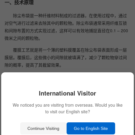
一、技术原理
除尘布袋是一种纤维材料制成的过滤器，在使用过程中，通过
对空气进行过滤来去除其中的颗粒物。除尘布袋通常采用纤维互锁
和间隙布置的方式实现过滤，这样可以有效地捕捉直径在0.1 – 200
微米之间的颗粒物。
覆膜工艺就是将一个薄的塑料膜覆盖在除尘布袋表面形成一层
膜层。覆膜后，这些微小的间隙就被填满了，减少了颗粒物穿过间
隙的概率，提高了其截留效果。
二、工艺流程
（1）覆膜工艺
International Visitor
覆膜的工艺流程一般包括清洗、粘合剂涂布、高分子膜涂布等
We noticed you are visiting from overseas. Would you like
环节。具体步骤如下：
to visit our English site?
清洗：将除尘布袋进行清洗，以确保其表面干净并能够牢固地
Continue Visiting
Go to English Site
粘附覆膜。