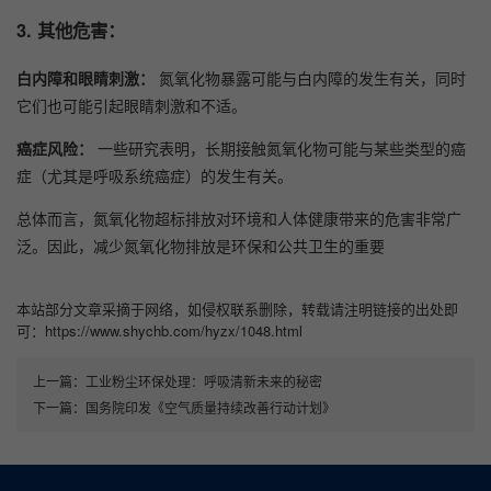
3.
其他危害：
白内障和眼睛刺激：
氮氧化物暴露可能与白内障的发生有关，同时
它们也可能引起眼睛刺激和不适。
癌症风险：
一些研究表明，长期接触氮氧化物可能与某些类型的癌
症（尤其是呼吸系统癌症）的发生有关。
总体而言，氮氧化物超标排放对环境和人体健康带来的危害非常广
泛。因此，减少氮氧化物排放是环保和公共卫生的重要
本站部分文章采摘于网络，如侵权联系删除，转载请注明链接的出处即
可：https://www.shychb.com/hyzx/1048.html
上一篇：
工业粉尘环保处理：呼吸清新未来的秘密
下一篇：
国务院印发《空气质量持续改善行动计划》