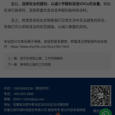
最后，
选择安全的建材，以减少甲醛和其他VOCs的含量
。例如
在进行装修时，选择质量优良且低甲醛的板材和涂料。
总之，挥发性有机化合物是我们日常生活中无法避免的存在，
但我们可以采取适当的防范措施，以减少暴露的风险。
本站部分文章采摘于网络，如侵权联系删除，转载请注明链接的出处即
可：https://www.shychb.com/hyzx/941.html
上一篇：
探究布袋除尘器：工作机制解析
下一篇：
静电除尘器的工作原理
手机：13635693238（微信同号）
电话： 400-833-2880
邮箱：2903113202@qq.com
地址：安徽省合肥市新站区站北社区合白路西侧
安徽元琛环保科技股份有限公司 版权所有 部分内容来源网络
微信扫一扫