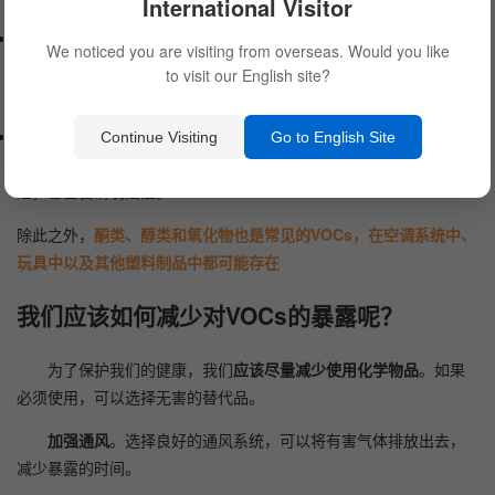
International Visitor
羰基化合物也是常见的VOCs之一
。它们通常源自汽车尾气、烟雾、
We noticed you are visiting from overseas. Would you like
清洁剂等。长时间的暴露可能会导致人体过敏反应、头痛、恶心、
to visit our English site?
呼吸困难等。
甲醛也是常见的VOCs
。甲醛存在于许多建筑材料中，包括木板、地
Continue Visiting
Go to English Site
毯、家具、墙壁等。长时间的接触可能会导致眼睛、鼻子、皮肤不
适，甚至会诱发癌症。
除此之外，
酮类、醇类和氧化物也是常见的VOCs，在空调系统中、
玩具中以及其他塑料制品中都可能存在
我们应该如何减少对VOCs的暴露呢？
为了保护我们的健康，我们
应该尽量减少使用化学物品
。如果
必须使用，可以选择无害的替代品。
加强通风
。选择良好的通风系统，可以将有害气体排放出去，
减少暴露的时间。