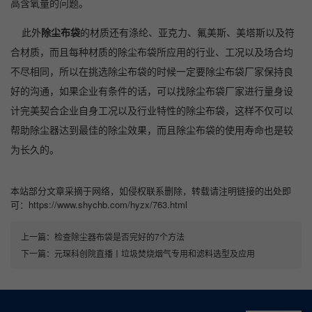
高含氧量的问题。
此外
除尘布袋
的材质还有涤纶、亚克力、氟美斯、美塔斯以及符
合材质，而且每种材质的除尘布袋所应用的行业、工况以及场合均
不尽相同，所以在挑选除尘布袋的时候一定要除尘布袋厂家保持良
好的沟通，如果企业有条件的话，可以找除尘布袋厂家进行量身设
计完美契合企业自身工况以及行业特性的除尘布袋，这样不仅可以
帮助除尘器达到最佳的除尘效果，而且除尘布袋的使用寿命也是较
为长久的。
本站部分文章采摘于网络，如侵权联系删除，转载请注明链接的出处即
可：https://www.shychb.com/hyzx/763.html
上一篇：
检查除尘器布袋是否完好的7个方法
下一篇：
元琛科创院直播丨垃圾焚烧烟气专用和滤料选型及应用