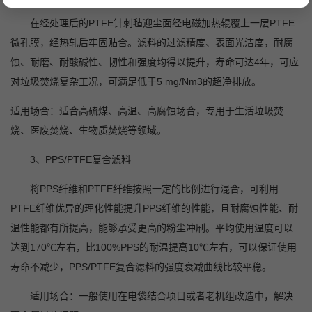
在经处理后的PTFE针刺毡迎尘面经电磁加热辊覆上一层PTFE
微孔膜，经热轧后牢固贴合。滤料的过滤精度、表面光洁度，耐腐
蚀、耐磨、耐酸碱性、韧性和强度均得以提升，寿命可达4年，可应
对垃圾焚烧复杂工况，可满足低于5 mg/Nm3的超净排放。
适用场合：适合高硫煤、高温、高腐蚀场合，专用于生活垃圾焚
烧、医废焚烧、生物质焚烧等领域。
3
、PPS/PTFE复合滤料
将PPS纤维和PTFE纤维按照一定的比例进行混合，可利用
PTFE纤维优异的理化性能提升PPS纤维的性能，且耐腐蚀性能、耐
温性能都有所提高，能够承受更高的粉尘冲刷。平均使用温度可以
达到170℃左右，比100%PPS的耐温提高10℃左右，可以保证使用
寿命不减少，PPS/PTFE复合滤料的强度衰减曲线比较平稳。
适用场合：一般使用在电袋结合项目或者老机组改造中，解决