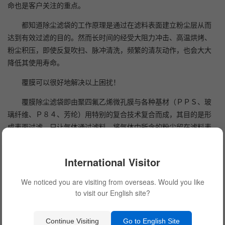
命也是客户关注的重点。
都知道除尘滤袋的工作原理是通过在滤料表面建立粉尘层从而
达到有效过滤的目的。然而长时间的经受大阻力冲击、高温烘烤、
粉尘积压，即使反复吹扫、脉冲清洗，频繁的清灰动作，也会大大
降低其使用寿命。
覆膜可以很好地解决以上困扰！
覆膜除尘滤袋即由聚四氟乙烯微孔膜与各种基材（ＰＰＳ、玻
璃纤维、Ｐ８４、芳纶）用特别的复合技术复合而成，其目的是形
成表面过滤，只让气体通过滤料，将气体中所含的粉尘留在滤料表
面。
经研究表明，因滤料表层的薄膜，粉尘被沉积在滤料表层而无
International Visitor
法渗透到滤料内部，即膜本身的孔径截留滤料，不存在初始过滤周
We noticed you are visiting from overseas. Would you like
期。因而覆膜后的除尘滤袋具有透气量大、阻力低，过滤效率好、
to visit our English site?
容尘量大、粉尘剥离率高等优点。与传统滤料相比，过滤性能更优
越。
Continue Visiting
Go to English Site