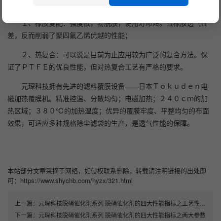
常用的滤料覆膜方式主要有橡胶复配和热复合。
１、橡胶复配：强度低，易脱膜，使用寿命短。且橡胶透气性
差，反而削弱了聚四氟乙烯优越的性能；
２、热复合：可以说是目前为止应用较为广泛的复合方法。保
证了ＰＴＦＥ的优良性能，但对热复合工艺有严格的要求。
元琛科技拥有先进的滤料覆膜设备——日本Ｔｏｋｕｄｅｎ电
磁加热覆膜机。精准控温、分散均匀；电磁加热；２４０ｃｍ的加
热区域；３８０℃的加热温度；优异的覆膜牢度、平整均匀的布面
效果，可适应多种规格除尘滤袋的生产，是透气性能的保障。
本站部分文章采摘于网络，如侵权联系删除，转载请注明链接的出处即
可：https://www.shychb.com/hyzx/321.html
上一篇：
元琛科技脱硝催化剂系列 脱硝催化剂的四大性能指标之工艺性能与化学成分
下一篇：
元琛科技脱硝催化剂系列 脱硝催化剂的四大性能指标之两大参数