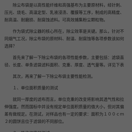
除尘布袋是以高性能纤维和高强基布为主要原材料，经针刺、
压光、烧毛、高温定型、乳液浸渍、覆膜等工序，制成的高精度、
耐高温、耐磨损、耐腐蚀滤料。可高效捕集粉尘颗粒物。
作为袋式除尘器的核心所在，除尘效率是关键。那么，针对不
同烟气工况，除尘布袋的原材料、耐温、耐腐蚀等各项参数该如何
选择？
首先来了解一下除尘布袋的各项性能参数，主要包括：滤袋直
径、长度、单条滤袋滤料面积、克重、厚度、透气量等。详见下表
其次，再来了解一下除尘布袋主要性能检测。
１、单位面积质量的测试
就同一厚度的滤布而言，单位克重的改变将影响其透气性和拉
伸强度。然而国标中并没有规定单位面积质量的值大小，但对其偏
差有做规定。在测试，对样品也有一定的要求：面积为１００ｃｍ
２的圆饼且位于滤袋的不同部位。