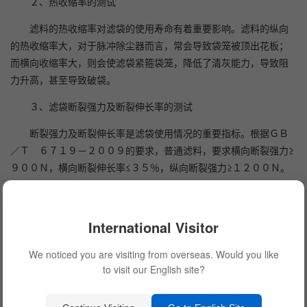
２、热收缩率的测试
滤料的热收缩率对滤袋的使用寿命有着重要影响。滤料的纵向
的热收缩率大，对于脉冲除尘器而言，常会导致袋笼被顶出花板；
而横向收缩率大，则会使滤袋紧箍袋笼，降低了清灰能力，导致阻
力升高，甚至导致破袋。
３、滤袋断裂强力及断裂伸长率的测试
断裂强力及断裂伸长率是滤袋使用情况的重要指标。根据ＧＢ
／Ｔ ６７１９－２００９的要求，普通滤料，要求横向断裂强力≥
９００Ｎ，横向断裂伸长率≤３５％，纵向断裂强力≥１２００Ｎ。
纵向断裂伸长率≤５０％。
４、过滤性能测试（ＶＤＩ测试）
International Visitor
过滤性能测试是滤料选型的依据。通过模拟滤料使用情况，可
We noticed you are visiting from overseas. Would you like
对其过滤效率及阻力进行初步评估。
to visit our English site?
滤料过滤性能测试包括洁净滤料阻力系数、滤料的静态除尘
率、动态除尘率、滤料的动态阻力、再生阻力系数及粉尘剥离率