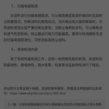
７、扫描电镜观测
对滤料进行扫描电镜观测，可从微观角度观测纤维的形态及粉
尘附着情况，判断滤料的使用状况。当纤维出现大面积断裂时，可
知滤料受到比较严重的氧化腐蚀；当粉尘堆积较多时，可以推断滤
料透气性受影响，除尘器运行阻力可能偏高。康菲尔检测拥有先进
的扫描电镜观测仪，可检测各类除尘滤料。
８、其他检测内容
除了常规性能检测之外，还有一些特殊性能的检测，如滤料的
耐腐蚀性、静电特性、疏水性等。标准里对这些特性进行了规定。
本站部分文章采摘于网络，如侵权联系删除，转载请注明链接的出处即
可：https://www.shychb.com/hyzx/323.html
上一篇：
元琛科技脱硝催化剂系列 脱硝催化剂的四大性能指标之两大参数