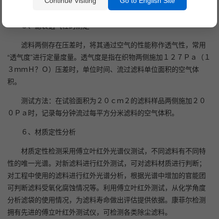
Continue Visiting
Go to English Site
等。
５、滤袋透气性的测定
滤料两侧存在压差时，将其通过空气的性能称作透气性，常用
“透气度”进行定量度量。透气度是指在织物两侧施加１２７Ｐａ（１
３ｍｍＨ？Ｏ）压差时，单位时间、流过滤料单位面积的空气体
积。
测试方法：在试验面积为２０ｃｍ２的滤料样品两侧施加２０
０Ｐａ时，记录每分钟流过每平方分米滤料的空气体积。
６、材质定性分析
材质定性检测采用傅立叶红外光谱仪测试，不同滤料有不同特
性的唯一光谱。对新滤料进行红外测试，可对滤料材质进行判断；
对工程中使用的滤料进行红外光谱分析，根据光谱中增加的官能团
可判断滤料受氧化腐蚀情况等。利用傅立叶红外测试，从化学角度
分析滤袋的使用情况，为滤料寿命做出评估提供依据。康菲尔检测
拥有先进的傅立叶红外测试仪，可检测各类除尘滤料。