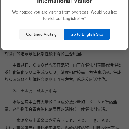
International Visitor
化剂表面，形成反应隔绝层，造成活性下降。
We noticed you are visiting from overseas. Would you like
水泥窑尾烟气中粉尘含量极高，在高尘烟气冲刷下催化剂迎风
to visit our English site?
端易磨损，使催化剂失去机械性能，直接失去使用性。
Continue Visiting
Go to English Site
２、ＣａＳＯ４覆盖
Ｃａ成分与ＳＯ３／ＳＯ２反应生成的ＣａＳＯ４，造成催化
剂微孔的堵塞是催化剂性能下降的主要原因。
中毒过程：ＣａＯ首先表面沉积，由于在催化剂表面有活性物
质催化氧化ＳＯ２生成ＳＯ３，浓度相对较高，为快速反应。生成
的ＣａＳＯ４的体积会膨胀１４％左右，遮蔽反应活性位。
３、重金属／碱金属中毒
水泥窑灰中含有大量的Ｃａ成分及少量的 Ｋ、Ｎａ等碱金
属，这些物质会毒害催化剂表面的活性位，使催化剂失活。
水泥窑灰中重金属含量高（Ｃｒ、Ｐｂ、Ｈｇ、Ａｓ、Ｔ
ｌ），重金属易在催化剂中富集，遮蔽活性活性，阻断反应进行。