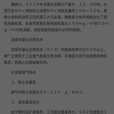
据统计，２０１９年全国水泥累计产量为 ２３．３亿吨，水
泥行业ＮＯｘ排放约占全国ＮＯｘ排放总量的１０％～１２％，是
继火电和机动车之后的第三大污染源。随着部分省市相继出台了超
低排放标准，各省市氮氧化物排放标准从１５０ｍｇ／ｍ³到５０ｍ
ｇ／ｍ³均有涵盖，超低排放改造成为必然的趋势。
选择性催化还原技术
选择性催化还原技术（ＳＣＲ）的脱硝效率可达９０％以上，
被广泛使用于工业烟气氮氧化物治理，可满足水泥行业超低排放的
需求，其核心为脱硝催化剂。
水泥窑烟气特点
１、粉尘含量高
烟气中粉尘浓度达８０－１２０ ｇ／Ｎｍ３。
２、硫含量波动大
由于燃料及矿源差异，工况硫含量差异大，ＳＯ２浓度能达１