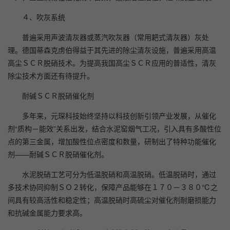
４、吹灰系统
普遍采用声波清灰器或蒸汽吹灰器（常用耙式清灰器）灰处
理。德国蒂森克虏伯得益于其先进的除尘清灰设施，普遍采用高温
高尘ＳＣＲ脱硝技术。为提高我国高尘ＳＣＲ应用的普适性，清灰
除尘技术方面还有待提升。
耐碱ＳＣＲ脱硝催化剂
多年来，元琛科技始终坚持以科技创新引领产业发展，从催化
剂“质构－能效”关系出发，结合水泥窑烟气工况，引入具有多酸性位
点的第三金属，增加酸性位点密度和数量，研制出了特种功能催化
剂——耐碱ＳＣＲ脱硝催化剂。
水泥脱硝工艺可分为低温脱硝和高温脱硝。低温脱硝时，通过
多技术协同抑制ＳＯ２转化，保障产品能够在１７０－３８０℃之
间具有较高活性和稳定性；高温脱硝时高硫尘对催化剂耐磨损能力
和抗碱金属能力要求高。