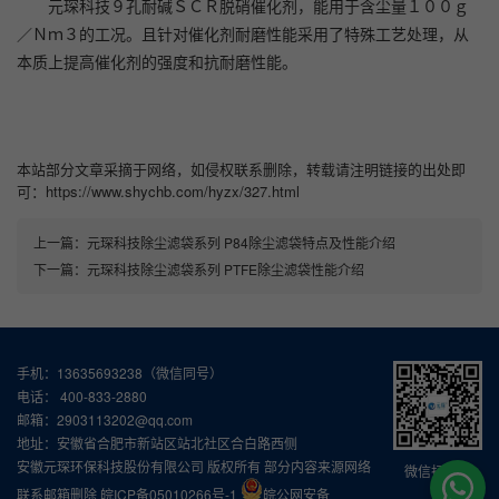
元琛科技９孔耐碱ＳＣＲ脱硝催化剂，能用于含尘量１００ｇ
／Ｎｍ３的工况。且针对催化剂耐磨性能采用了特殊工艺处理，从
本质上提高催化剂的强度和抗耐磨性能。
本站部分文章采摘于网络，如侵权联系删除，转载请注明链接的出处即
可：https://www.shychb.com/hyzx/327.html
上一篇：
元琛科技除尘滤袋系列 P84除尘滤袋特点及性能介绍
下一篇：
元琛科技除尘滤袋系列 PTFE除尘滤袋性能介绍
手机：13635693238（微信同号）
电话： 400-833-2880
邮箱：2903113202@qq.com
地址：安徽省合肥市新站区站北社区合白路西侧
安徽元琛环保科技股份有限公司 版权所有 部分内容来源网络
微信扫一扫
联系邮箱删除
皖ICP备05010266号-1
皖公网安备