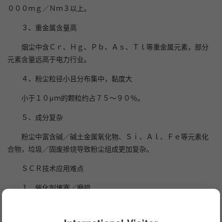
０００ｍｇ／Ｎｍ３以上。
３、重金属含量高
烟尘中含Ｃｒ、Ｈｇ、Ｐｂ、Ａｓ、Ｔｌ等重金属元素，部分
元素含量远高于电力行业。
４、粉尘粒径小且分布集中，黏度大
小于１０μｍ的颗粒约占７５～９０％。
５、成分复杂
粉尘中富含碱／碱土金属氧化物、Ｓｉ、Ａｌ、Ｆｅ等元素化
合物，垃圾／固废掺烧导致粉尘组成更加复杂。
ＳＣＲ技术应用难点
１、催化剂堵塞／磨损
水泥窑尾烟气中粉尘含量极高，可达８０－１２０ｇ／Ｎｍ
３，同时飞灰粒径小，导致粉尘粘性大；粘附性强。极易吸附在催