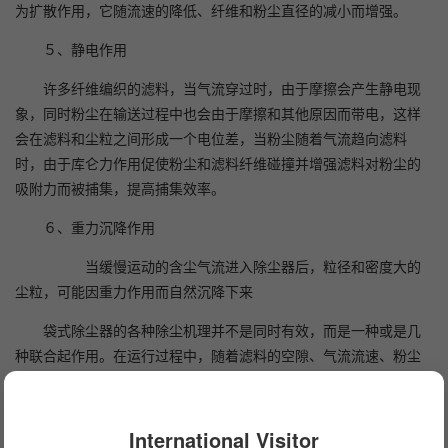
为扩散作用，它随流速的降低、纤维和粉尘直径的减小而增强。
５、静电作用
许多纤维编织的滤料，当气流穿过时，由于摩擦会产生静电现
象，同时粉尘在输送过程中也会由于摩擦和其他原因而带电，这样
会在滤料和尘粒之间形成一个电位差，当粉尘随着气流趋向滤料
时，由于库仑力作用促使粉尘和滤料纤维碰撞并增强滤料对粉尘的
吸附力而被捕集，提高捕集效率。
６、重力沉降作用
当缓慢运动的含尘气流进入除尘器后，粒径和密度大的
尘粒，可能因重力作用而自然沉降下来
袋式除尘器的各种除尘机理并不是同时有效，而是一种或是几
种联合起作用。在运行过程中，随着滤料的空隙、气流流速、粉尘
粒径以及其他原因的变化，各种机理对不同除尘滤袋的过滤性能的
影响也不同。
International Visitor
过滤除尘器的性能