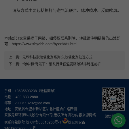
清灰方式主要包括振打与逆气流联合、脉冲喷冲、反向吹风。
本站部分文章采摘于网络，如侵权联系删除，转载请注明链接的出处即
可：https://www.shychb.com/hyzx/331.html
上一篇：
元琛科技脱硝催化剂系列 失效催化剂处理方式
下一篇：
“碳中和”背景下：钢铁行业低温脱硝碳减排路径剖析
手机：13635693238（微信同号）
电话： 400-833-2880
邮箱：2903113202@qq.com
地址：安徽省合肥市新站区站北社区合白路西侧
安徽元琛环保科技股份有限公司 版权所有 部分内容来源网络
微信扫一扫
联系邮箱删除
皖ICP备05010266号-1
皖公网安备
34019002600550号