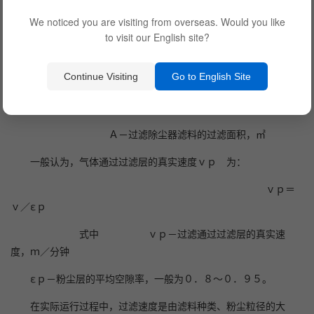
We noticed you are visiting from overseas. Would you like
１、过滤速度；
to visit our English site?
ｖ＝Ｑ／６０×Ａ
Continue Visiting
Go to English Site
式中 ｖ－过滤速度（表观过滤气速），ｍ／分钟
Ｑ－过滤除尘器处理气量， ｍ３／小时
Ａ－过滤除尘器滤料的过滤面积，㎡
一般认为，气体通过过滤层的真实速度ｖｐ 为：
ｖｐ＝
ｖ／εｐ
式中 ｖｐ－过滤通过过滤层的真实速
度，ｍ／分钟
εｐ－粉尘层的平均空隙率，一般为０．８～０．９５。
在实际运行过程中，过滤速度是由滤料种类、粉尘粒径的大