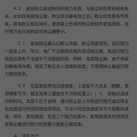
Ｋ２ 是指粉尘层或粉饼的阻力系数，与粉尘的性质和结构有
关。比如在电袋除尘器，粉尘经过静电场之后，粉尘的性质有所改
变，荷电粉尘相互排斥，使滤袋上形成的粉尘层结构更加疏松，运
行阻力会比纯粹袋式除尘器要小。
Ｃｉ 是指除尘器入口粉尘浓度。粉尘浓度增加，运行阻力
一定会上升。所以，电厂干法脱硫系统的袋式除尘器，其运行阻力
就会比没有干法或半干法脱硫的高；同样，电袋除尘器，由于保留
的静电场作用，降低了粉尘进入滤袋的浓度，可使得除尘器运行阻
力降低很多。
Ｖｆ 在这里依然为过滤速度，２是指平方关系（抱歉，使
用博客写作，我无法将２摆放在平方的位置上）；ｔ 是指过滤进
行的时间。其意义在于说明：通过粉尘层上升的运行阻力或压降变
化会随运行时间的增加而增加，与设计的过滤速度呈平方指数的递
增。另外，更加强调：在这三个阻力因素中，能够随清灰作用而改
变除尘器运行阻力的因素只是粉尘层因素。
４、清灰方式