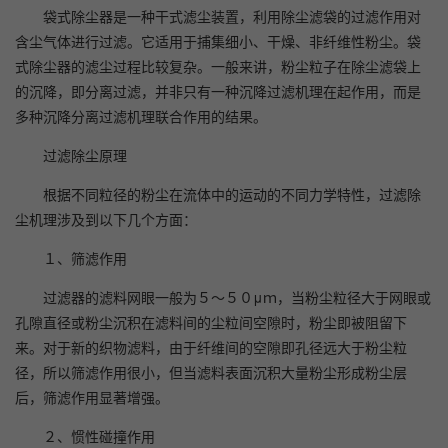
袋式除尘器是一种干式滤尘装置，利用除尘滤袋的过滤作用对
含尘气体进行过滤。它适用于捕集细小、干燥、非纤维性粉尘。袋
式除尘器的滤尘过程比较复杂。一般来讲，粉尘粒子在除尘滤袋上
的沉降，即分离过滤，并非只有一种沉降过滤机理在起作用，而是
多种沉降分离过滤机理联合作用的结果。
过滤除尘原理
根据不同粒径的粉尘在流体中的运动的不同力学特性，过滤除
尘机理涉及到以下几个方面：
１、筛滤作用
过滤器的滤料网眼一般为５～５０μｍ，当粉尘粒径大于网眼或
孔隙直径或粉尘沉积在滤料间的尘粒间空隙时，粉尘即被阻留下
来。对于新的织物滤料，由于纤维间的空隙即孔径远大于粉尘粒
径，所以筛滤作用很小，但当滤料表面沉积大量粉尘形成粉尘层
后，筛滤作用显著增强。
２、惯性碰撞作用