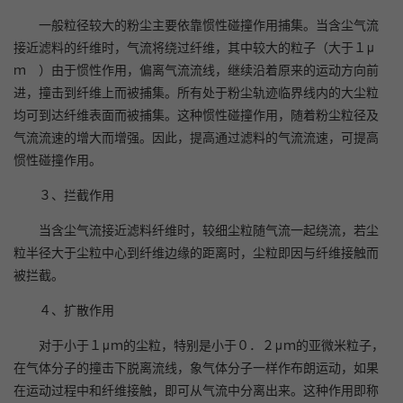
一般粒径较大的粉尘主要依靠惯性碰撞作用捕集。当含尘气流
接近滤料的纤维时，气流将绕过纤维，其中较大的粒子（大于１μ
ｍ ）由于惯性作用，偏离气流流线，继续沿着原来的运动方向前
进，撞击到纤维上而被捕集。所有处于粉尘轨迹临界线内的大尘粒
均可到达纤维表面而被捕集。这种惯性碰撞作用，随着粉尘粒径及
气流流速的增大而增强。因此，提高通过滤料的气流流速，可提高
惯性碰撞作用。
３、拦截作用
当含尘气流接近滤料纤维时，较细尘粒随气流一起绕流，若尘
粒半径大于尘粒中心到纤维边缘的距离时，尘粒即因与纤维接触而
被拦截。
４、扩散作用
对于小于１μｍ的尘粒，特别是小于０．２μｍ的亚微米粒子，
在气体分子的撞击下脱离流线，象气体分子一样作布朗运动，如果
在运动过程中和纤维接触，即可从气流中分离出来。这种作用即称