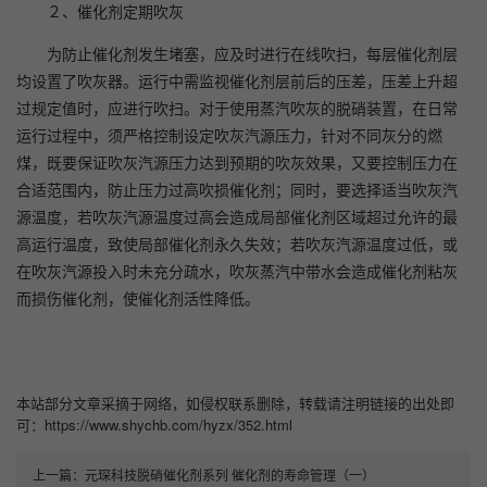
２、催化剂定期吹灰
为防止催化剂发生堵塞，应及时进行在线吹扫，每层催化剂层
均设置了吹灰器。运行中需监视催化剂层前后的压差，压差上升超
过规定值时，应进行吹扫。对于使用蒸汽吹灰的脱硝装置，在日常
运行过程中，须严格控制设定吹灰汽源压力，针对不同灰分的燃
煤，既要保证吹灰汽源压力达到预期的吹灰效果，又要控制压力在
合适范围内，防止压力过高吹损催化剂；同时，要选择适当吹灰汽
源温度，若吹灰汽源温度过高会造成局部催化剂区域超过允许的最
高运行温度，致使局部催化剂永久失效；若吹灰汽源温度过低，或
在吹灰汽源投入时未充分疏水，吹灰蒸汽中带水会造成催化剂粘灰
而损伤催化剂，使催化剂活性降低。
本站部分文章采摘于网络，如侵权联系删除，转载请注明链接的出处即
可：https://www.shychb.com/hyzx/352.html
上一篇：
元琛科技脱硝催化剂系列 催化剂的寿命管理（一）