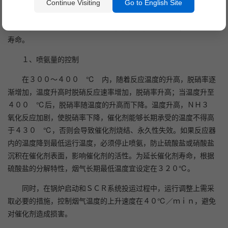
Continue Visiting
Go to English Site
催化剂的性能会随工作时间的增加而逐渐下降，正确的运行方
式不仅能够保证脱硝装置的经济运行，而且能够延长催化剂的使用
寿命。
１、喷氨量的控制
在３００～４００ ℃ 内，随着反应温度的升高，脱硝率逐
渐增加，温度升高时脱硝反应速率增加，脱硝率升高；当温度升至
４００ ℃后，脱硝率随温度的升高而下降。温度升高，ＮＨ３
氧化反应加剧，使脱硝率下降，催化剂能够长期承受的温度不得高
于４３０ ℃，否则会导致催化剂烧结、永久性失效。如果反应器
内的温度降到最低运行温度，必须停止喷氨，防止硫酸盐或硝酸盐
沉积在催化剂表面，影响催化剂的活性。为延长催化剂寿命，根据
硫酸盐的分解特性，烟气长期最低温度宜设定在３２０℃。
同时，在锅炉启动和ＳＣＲ系统投运过程中，运行调整上需采
取必要的措施，控制烟气温度的上升速度在４０℃／ｍｉｎ，避免
对催化剂造成损害。