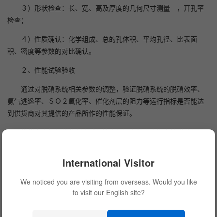
３）形状检查：长、宽、高及厚度的几何尺寸测量 ，开孔率
检查；
４）性质确认：化学组成、总的孔体积、平均孔径、比表面
积、密度等参数的对比确认。
２、性能试验验收
通过对脱硝系统相关参数的调整，验证脱硝系统的脱硝效率、
氨气逃逸率、ＳＯ２氧化率、催化剂层的阻力等运行指标是否能达
到供货商对其提供的产品所作的性能保证。
供货商会根据催化剂衰减特性来保证在其寿命期内的脱硝效
率，因此在催化剂投运初期，催化剂活性较高，此时的脱硝效率高
于供货商保证的最低效率。为摸清催化剂的性能，便于对催化剂寿
International Visitor
命的管理，在性能试验时需尽量加大喷氨量，考察在氨气逃逸率接
近３ｐｐｍ时，脱硝装置达到的最高效率，并与供货商的性能曲线
We noticed you are visiting from overseas. Would you like
to visit our English site?
对照，检验催化剂的质量及使用情况。
催化剂的运行管理