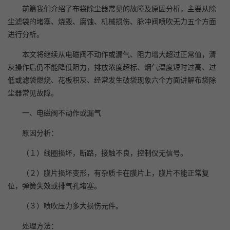
前篇我们介绍了布袋除尘器常见的故障及原因分析，主要从除
尘滤袋的堵塞、烧毁、腐蚀、机械损伤、脉冲阀喷吹无力五个方面
进行分析。
本文将继续从电磁阀不动作或漏气、阻力增大超过正常值，清
灰操作后仍不能降低阻力，排放浓度超标、烟气温度短时过高、过
低或滤袋燃烧、花板积灰、经常发生破袋现象六个方面讲解布袋除
尘器常见故障。
一、电磁阀不动作或漏气
原因分析：
（１）线圈损坏，断路，接触不良，控制仪无信号。
（２）膜片损坏变形，有杂质卡在膜片上，膜片不能正常复
位，弹簧失效或排气孔堵塞。
（３）喷吹压力多大损伤元件。
处理方法：