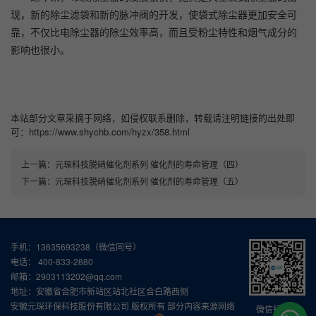
现，新的除尘滤袋和新的脉冲阀的开发，使袋式除尘器更加安全可
靠，不仅比电除尘器的除尘效率高，而且受粉尘特性和烟气成分的
影响也很小。
本站部分文章采摘于网络，如侵权联系删除，转载请注明链接的出处即
可：https://www.shychb.com/hyzx/358.html
上一篇：
元琛科技脱硝催化剂系列 催化剂的寿命管理（四）
下一篇：
元琛科技脱硝催化剂系列 催化剂的寿命管理（五）
手机：13635693238（微信同号）
电话： 400-833-2880
邮箱：2903113202@qq.com
地址：安徽省合肥市新站区站北社区合白路西侧
安徽元琛环保科技股份有限公司 版权所有 部分内容来源网络
微信扫一扫