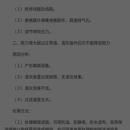
（１）检修线圈及线路。
（２）更换膜片弹簧或橡胶件，疏通排气孔。
（３）调节喷吹压力。
二、阻力增大超过正常值，清灰操作后仍不能降低阻力
原因分析：
（１）产生糊袋现象。
（２）清灰装置出现故障，无清灰效果。
（３）清灰效果不佳。
（４）过滤速度太大。
处理方法：
（１）处理糊袋滤袋，可用防油、防静电、防水滤布，采用保
温措施以免结露而造成糊袋。也可研发专用处理粉剂喷涂滤袋表