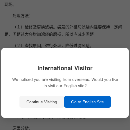
现场。
处理方法：
（１）检修及更换滤袋。袋笼的外径与滤袋内径要保持一定间
距，间距过大会增加滤袋的磨损，所以应减少间距。
（２）查找原因，进行处理，降低过滤风速。
（３）减少喷吹时间，增加清灰周期。
International Visitor
（４）降低清灰力度。
We noticed you are visiting from overseas. Would you like
（５）进行合理改造，防止漏气。
to visit our English site?
（６）适当加大箱体和加高灰斗，保证灰斗的倾斜角不小于６
０度，对于烟气湿度较大、粉尘较黏的场所，在除尘器的灰斗处安
Continue Visiting
Go to English Site
装振动器，可防灰斗结灰，尤其适用于南方潮湿天气。
四、烟气温度短时过高、过低或滤袋燃烧
原因分析：