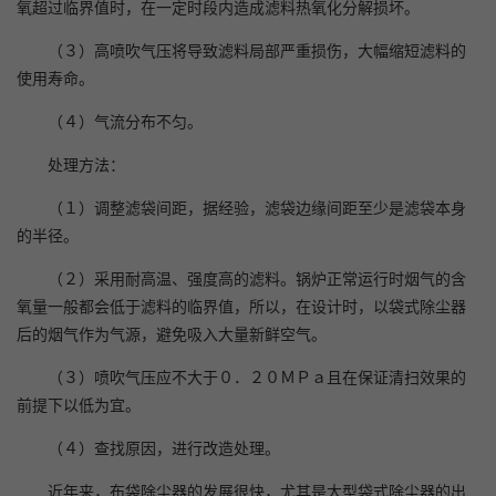
氧超过临界值时，在一定时段内造成滤料热氧化分解损坏。
（３）高喷吹气压将导致滤料局部严重损伤，大幅缩短滤料的
使用寿命。
（４）气流分布不匀。
处理方法：
（１）调整滤袋间距，据经验，滤袋边缘间距至少是滤袋本身
的半径。
（２）采用耐高温、强度高的滤料。锅炉正常运行时烟气的含
氧量一般都会低于滤料的临界值，所以，在设计时，以袋式除尘器
后的烟气作为气源，避免吸入大量新鲜空气。
（３）喷吹气压应不大于０．２０ＭＰａ且在保证清扫效果的
前提下以低为宜。
（４）查找原因，进行改造处理。
近年来，布袋除尘器的发展很快，尤其是大型袋式除尘器的出